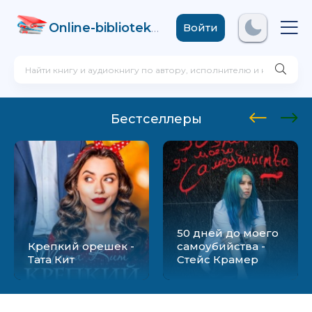
Online-biblioteka
.com
Войти
Бестселлеры
50 дней до моего
Крепкий орешек -
самоубийства -
Тата Кит
Стейс Крамер