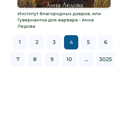
Институт благородных дэвров, или
Гувернантка для варвара - Анна
Ледова
1
2
3
4
5
6
7
8
9
10
...
3025