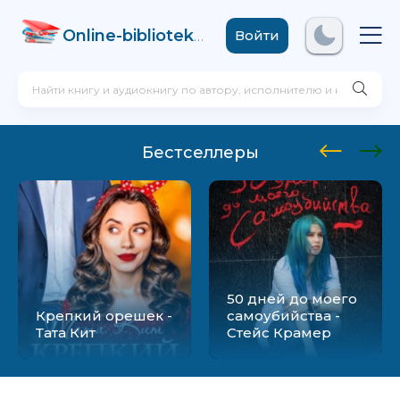
Online-biblioteka
.com
Войти
Бестселлеры
50 дней до моего
Крепкий орешек -
самоубийства -
Тата Кит
Стейс Крамер