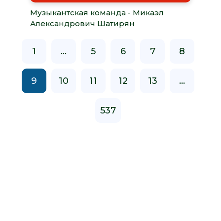
Музыкантская команда - Микаэл
Александрович Шатирян
1
...
5
6
7
8
9
10
11
12
13
...
537