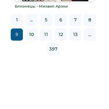
Близнецы - Михаил Арэки
1
...
5
6
7
8
9
10
11
12
13
...
397