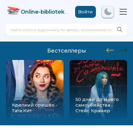
Online-biblioteka
.com
Войти
Бестселлеры
50 дней до моего
Крепкий орешек -
самоубийства -
Тата Кит
Стейс Крамер