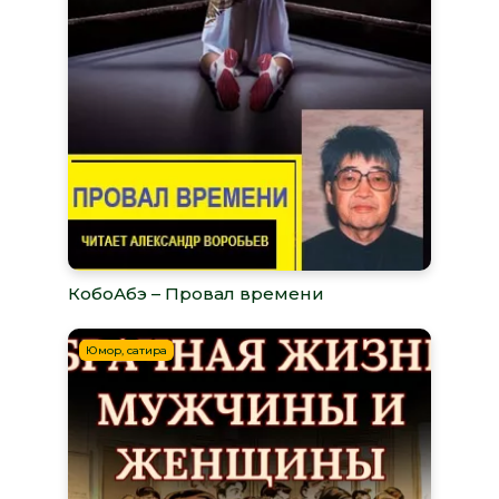
КобоАбэ – Провал времени
Юмор, сатира