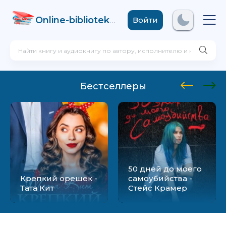
Online-biblioteka
.com
Войти
Бестселлеры
50 дней до моего
Крепкий орешек -
самоубийства -
Тата Кит
Стейс Крамер