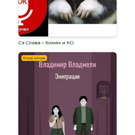
Сэ Слава – Хомяк и КО
Юмор, сатира