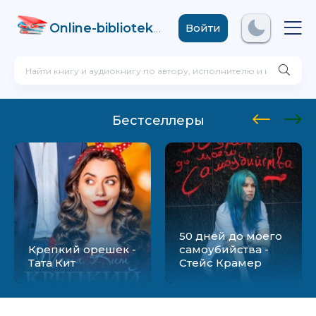
Online-biblioteka
.com
Войти
Бестселлеры
50 дней до моего
Крепкий орешек -
самоубийства -
Тата Кит
Стейс Крамер