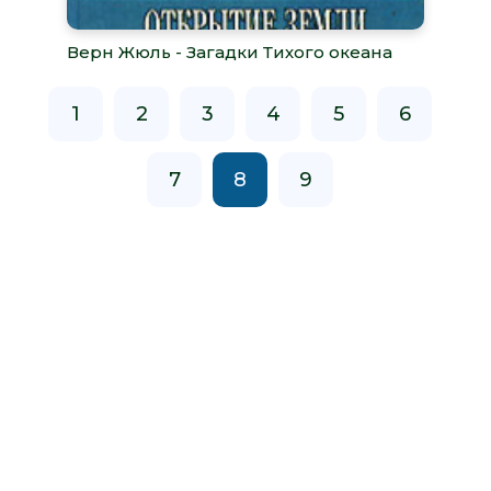
Верн Жюль - Загадки Тихого океана
1
2
3
4
5
6
7
8
9