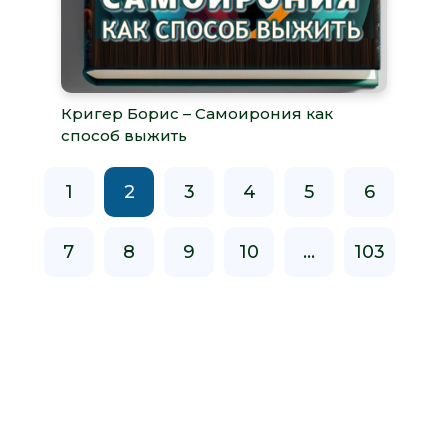
Кригер Борис – Самоирония как
способ выжить
1
2
3
4
5
6
7
8
9
10
...
103