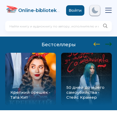
Online-biblioteka
.com
Войти
Бестселлеры
50 дней до моего
Крепкий орешек -
самоубийства -
Тата Кит
Стейс Крамер