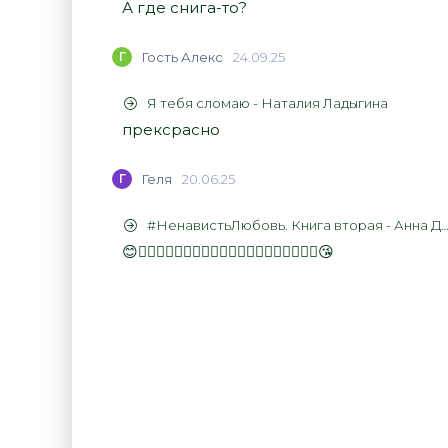
А где снига-то?
Г
Гость Алекс
24.09.25
Я тебя сломаю - Наталия Ладыгина
прексрасно
Г
Геля
20.06.25
#НенавистьЛюбовь. Книга вторая - Анна Джейн
😊👍🏻👍🏻👍🏻👍🏻👍🏻👍🏻👍🏻👍🏻👍🏻👍🏻😘