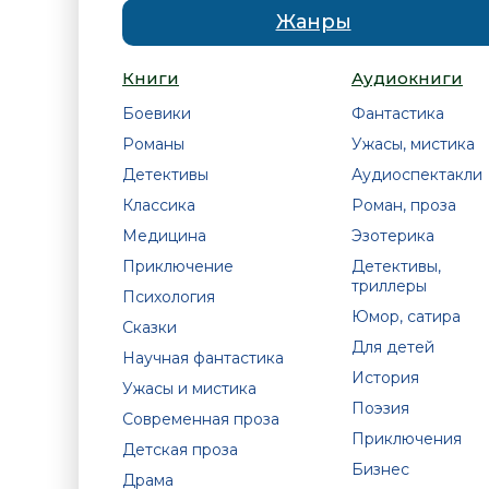
Жанры
Книги
Аудиокниги
Боевики
Фантастика
Романы
Ужасы, мистика
Детективы
Аудиоспектакли
Классика
Роман, проза
Медицина
Эзотерика
Приключение
Детективы,
триллеры
Психология
Юмор, сатира
Сказки
Для детей
Научная фантастика
История
Ужасы и мистика
Поэзия
Современная проза
Приключения
Детская проза
Бизнес
Драма