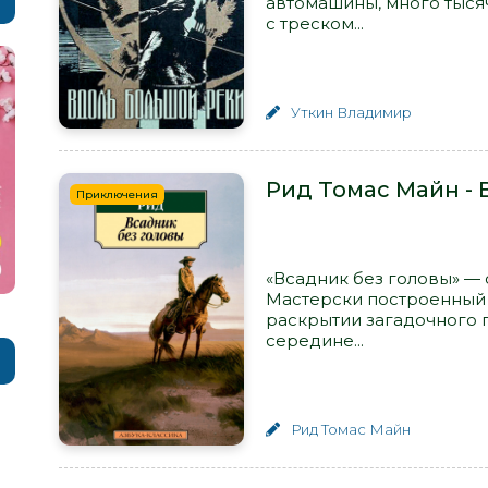
автомашины, много тысяч
с треском...
Уткин Владимир
Рид Томас Майн - 
Приключения
«Всадник без головы» —
Мастерски построенный 
раскрытии загадочного 
середине...
Рид Томас Майн