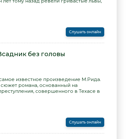
 лет тому назад ревели гривастые львы,
Слушать онлайн
Всадник без головы
 самое известное произведение М.Рида.
сюжет романа, основанный на
преступления, совершенного в Техасе в
Слушать онлайн