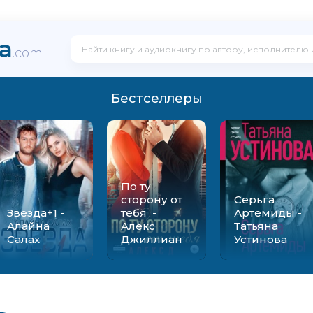
ka
.com
Бестселлеры
По ту
сторону от
Серьга
Звезда+1 -
тебя -
Артемиды -
Алайна
Алекс
Татьяна
Салах
Джиллиан
Устинова