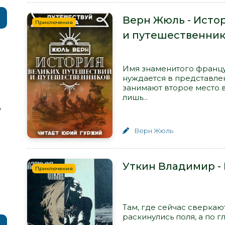
Верн Жюль - Исто
Приключения
и путешественни
Имя знаменитого францу
нуждается в представлен
занимают второе место в
лишь...
р
Верн Жюль
Уткин Владимир -
Приключения
Там, где сейчас сверкаю
раскинулись поля, а по 