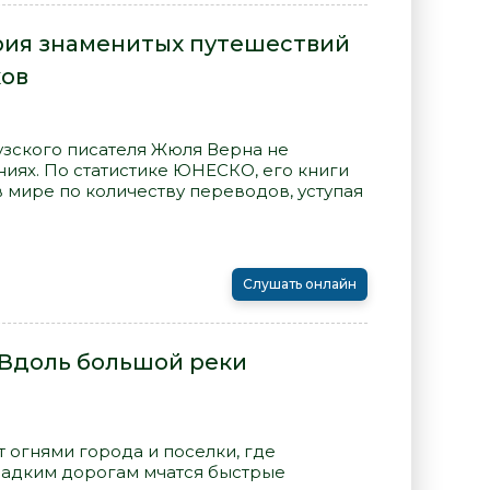
рия знаменитых путешествий
ков
зского писателя Жюля Верна не
иях. По статистике ЮНЕСКО, его книги
 мире по количеству переводов, уступая
Слушать онлайн
 Вдоль большой реки
т огнями города и поселки, где
гладким дорогам мчатся быстрые