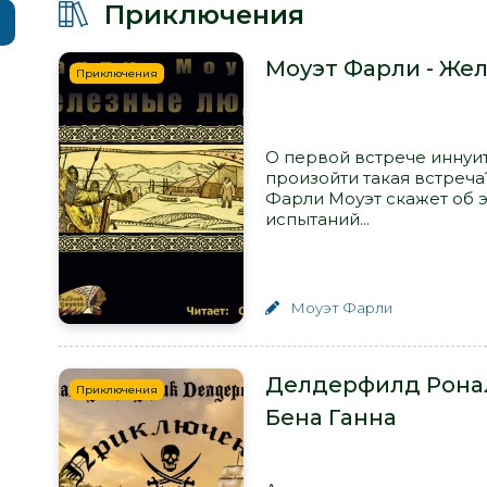
Приключения
Моуэт Фарли - Же
Приключения
О первой встрече иннуит
произойти такая встреч
Фарли Моуэт скажет об э
испытаний...
Моуэт Фарли
Делдерфилд Рона
Приключения
Бена Ганна