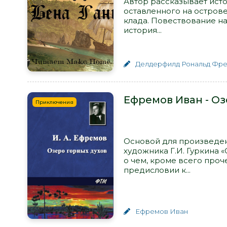
Автор рассказывает исто
оставленного на остров
клада. Повествование на
история...
Делдерфилд Рональд Фр
Ефремов Иван - Оз
Приключения
Основой для произведен
художника Г.И. Гуркина «
о чем, кроме всего проч
предисловии к...
Ефремов Иван