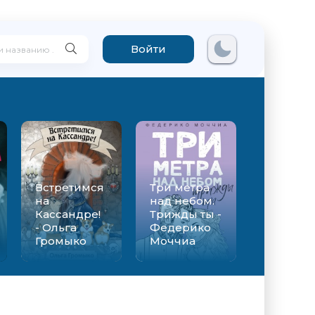
Войти
Встретимся
Три метра
на
над небом.
Кассандре!
Трижды ты -
- Ольга
Федерико
Громыко
Моччиа