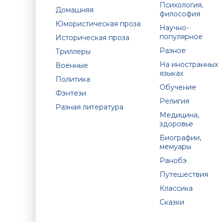
Психология,
Домашняя
философия
Юмористическая проза
Научно-
популярное
Историческая проза
Разное
Триллеры
На иностранных
Военные
языках
Политика
Обучение
Фэнтези
Религия
Разная литература
Медицина,
здоровье
Биографии,
мемуары
Ранобэ
Путешествия
Классика
Сказки