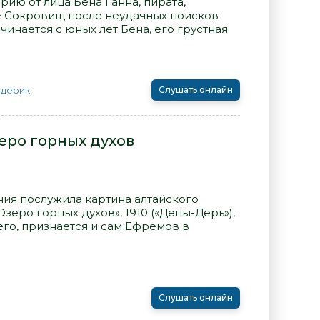
рию от лица Бена Ганна, пирата,
е Сокровищ после неудачных поисков
чинается с юных лет Бена, его грустная
едерик
Слушать онлайн
еро горных духов
ия послужила картина алтайского
Озеро горных духов», 1910 («Дены-Дерь»),
его, признается и сам Ефремов в
Слушать онлайн