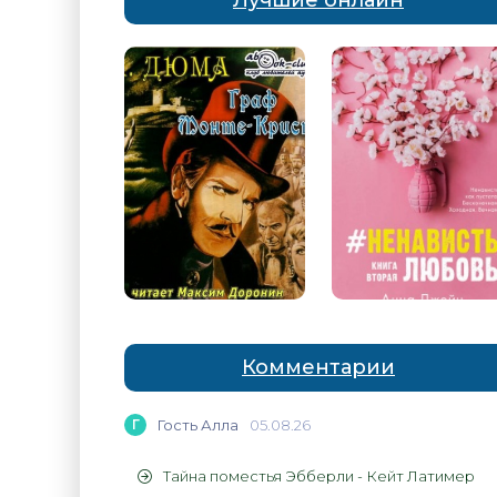
Лучшие онлайн
Комментарии
Г
Гость Алла
05.08.26
Тайна поместья Эбберли - Кейт Латимер