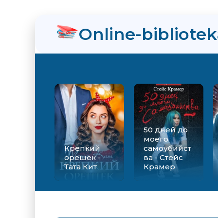
Online-bibliote
50 дней до
моего
Крепкий
самоубийст
орешек -
ва - Стейс
Тата Кит
Крамер