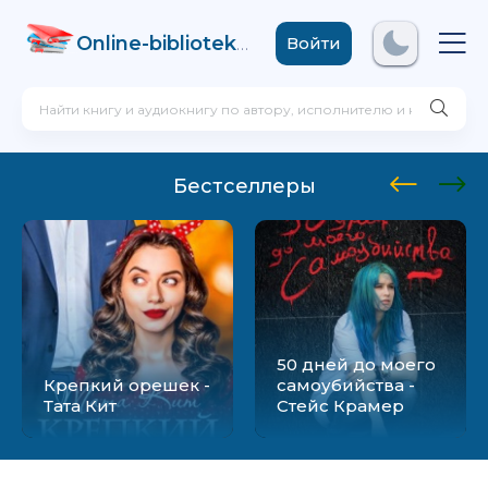
Online-biblioteka
.com
Войти
Бестселлеры
50 дней до моего
Крепкий орешек -
самоубийства -
Тата Кит
Стейс Крамер