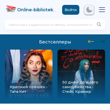
Online-biblioteka
.com
Войти
Бестселлеры
50 дней до моего
Крепкий орешек -
самоубийства -
Тата Кит
Стейс Крамер