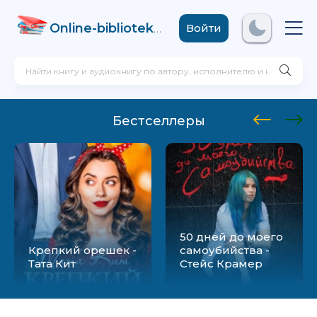
Online-biblioteka
.com
Войти
Бестселлеры
50 дней до моего
Крепкий орешек -
самоубийства -
Тата Кит
Стейс Крамер