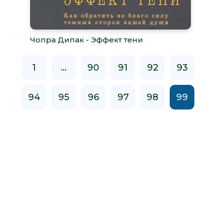
Чопра Дипак - Эффект тени
1
...
90
91
92
93
94
95
96
97
98
99