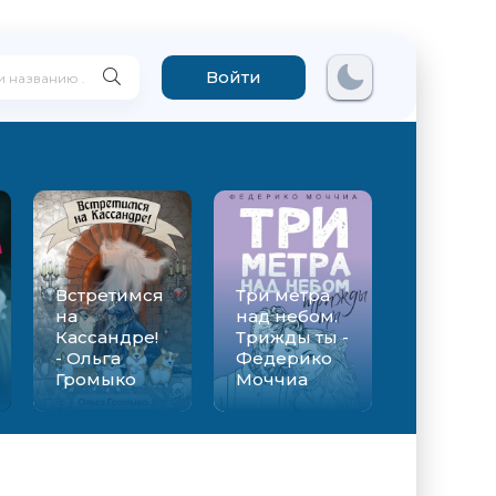
Войти
Встретимся
Три метра
на
над небом.
Кассандре!
Трижды ты -
- Ольга
Федерико
Громыко
Моччиа