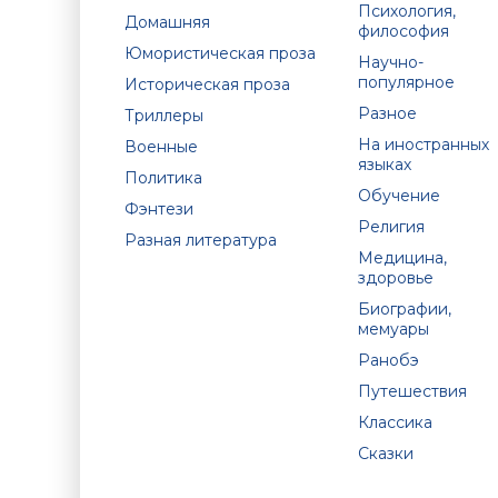
Психология,
Домашняя
философия
Юмористическая проза
Научно-
популярное
Историческая проза
Разное
Триллеры
На иностранных
Военные
языках
Политика
Обучение
Фэнтези
Религия
Разная литература
Медицина,
здоровье
Биографии,
мемуары
Ранобэ
Путешествия
Классика
Сказки