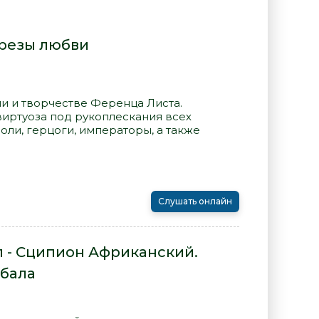
Грезы любви
и и творчестве Ференца Листа.
виртуоза под рукоплескания всех
оли, герцоги, императоры, а также
Слушать онлайн
л - Сципион Африканский.
бала