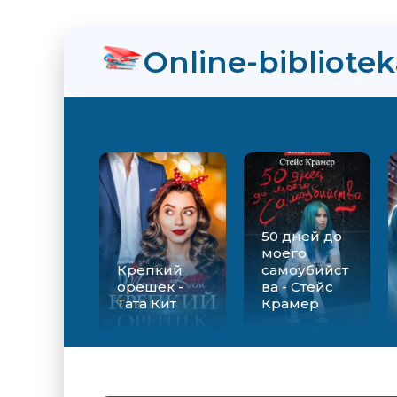
Online-bibliote
50 дней до
моего
Крепкий
самоубийст
орешек -
ва - Стейс
Тата Кит
Крамер