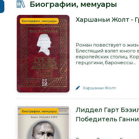
Биографии, мемуары
Харшаньи Жолт - 
Биографии, мемуары
Роман повествует о жизн
Блестящий взлет юного 
европейских столиц. Кор
герцогини, баронессы...
Харшаньи Жолт
Лиддел Гарт Бэзи
Биографии, мемуары
Победитель Ганни