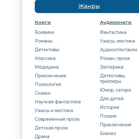
Жанры
Книги
Аудиокниги
Боевики
Фантастика
Романы
Ужасы, мистика
Детективы
Аудиоспектакли
Классика
Роман, проза
Медицина
Эзотерика
Приключение
Детективы,
триллеры
Психология
Юмор, сатира
Сказки
Для детей
Научная фантастика
История
Ужасы и мистика
Поэзия
Современная проза
Приключения
Детская проза
Бизнес
Драма