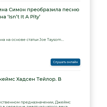
Нина Симон преобразила песню
Isn’t It A Pity’
 на основе статьи Joe Taysom....
Слушать онлайн
жеймс Хадсен Тейлор. В
ественном предназначении, Джеймс
я в середине девятнадцатого века