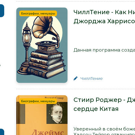
ЧиллТение - Как 
Биографии, мемуары
Джорджа Харрисона ‘
Данная программа создана
р
ЧиллТение
Стиир Роджер - Д
Биографии, мемуары
сердце Китая
Уверенный в своём бож
Хадсон Тейлор отважилс