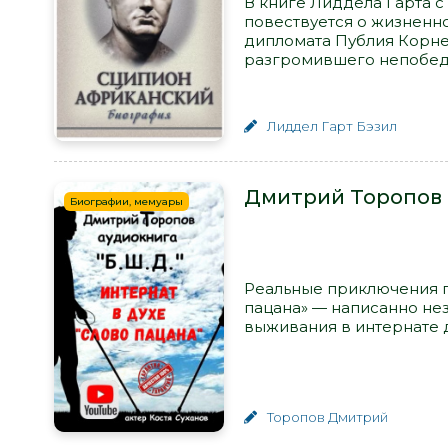
В книге Лиддела Гарта 
повествуется о жизненно
дипломата Публия Корне
разгромившего непобеди
Лиддел Гарт Бэзил
Дмитрий Торопов -
Биографии, мемуары
Реальные приключения па
пацана» — написанно не
выживания в интернате дл
Торопов Дмитрий