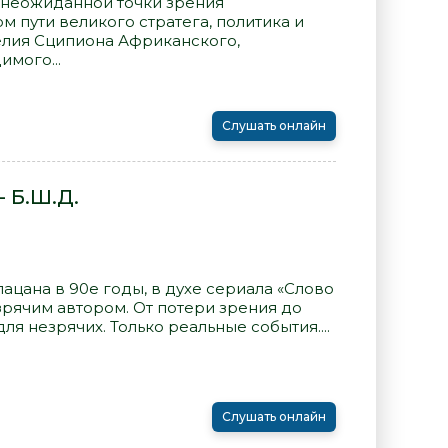
с неожиданной точки зрения
м пути великого стратега, политика и
лия Сципиона Африканского,
мого...
Слушать онлайн
 Б.Ш.Д.
цана в 90е годы, в духе сериала «Слово
зрячим автором. От потери зрения до
я незрячих. Только реальные события....
Слушать онлайн