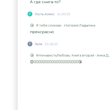
А где снига-то?
Г
Гость Алекс
24.09.25
Я тебя сломаю - Наталия Ладыгина
прексрасно
Г
Геля
20.06.25
#НенавистьЛюбовь. Книга вторая - Анна Джейн
😊👍🏻👍🏻👍🏻👍🏻👍🏻👍🏻👍🏻👍🏻👍🏻👍🏻😘