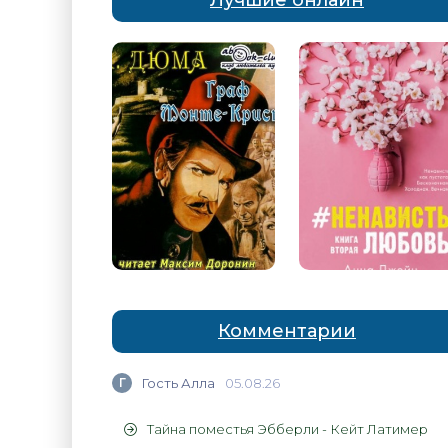
Лучшие онлайн
Комментарии
Г
Гость Алла
05.08.26
Тайна поместья Эбберли - Кейт Латимер