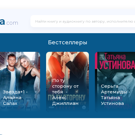
ka
.com
Бестселлеры
По ту
сторону от
Серьга
Звезда+1 -
тебя -
Артемиды -
Алайна
Алекс
Татьяна
Салах
Джиллиан
Устинова