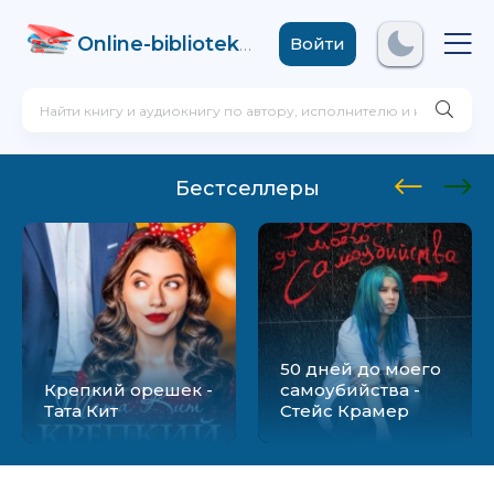
Online-biblioteka
.com
Войти
Бестселлеры
50 дней до моего
Крепкий орешек -
самоубийства -
Тата Кит
Стейс Крамер