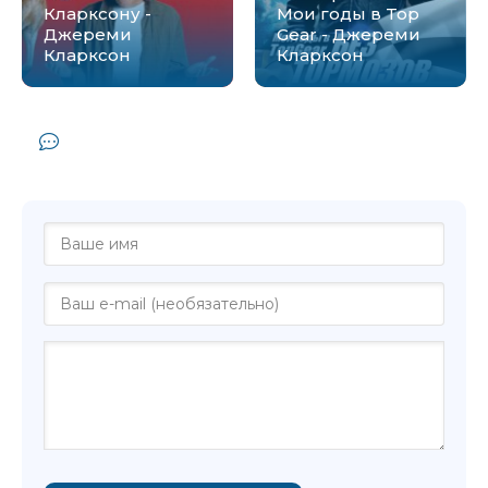
Кларксону -
Мои годы в Top
Джереми
Gear - Джереми
Кларксон
Кларксон
Комментарии и отзывы (0) к книге
"Мир по Кларксону - Джереми Кларксон"