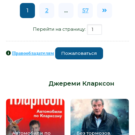
1
2
...
57
Перейти на страницу:
Пожаловаться
Правообладателям
Книги схожие с книгой «Мир по
Кларксону - Джереми Кларксон» от
автора -
Джереми Кларксон
:
Автомобили по
Без тормозов.