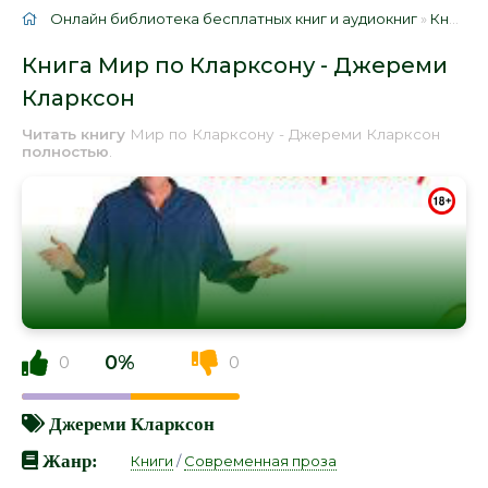
Онлайн библиотека бесплатных книг и аудиокниг
»
Книги
»
Книга Мир по Кларксону - Джереми
Кларксон
Читать книгу
Мир по Кларксону - Джереми Кларксон
полностью
.
0%
0
0
Джереми Кларксон
Жанр:
Книги
/
Современная проза