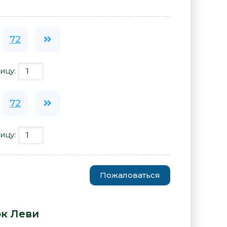
72
ицу:
72
ицу:
Пожаловаться
тый горизонт - Марк Леви» от
к Леви
: