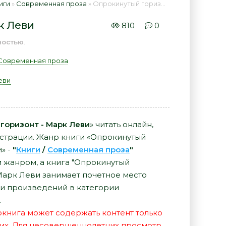
иги
»
Современная проза
» Опрокинутый горизонт - Марк Леви 📕 - Книга онлайн бесплатно
к Леви
810
0
ностью
.
Современная проза
еви
горизонт - Марк Леви
» читать онлайн,
истрации. Жанр книги «Опрокинутый
» -
"
Книги
/
Современная проза
"
 жанром, а книга "Опрокинутый
 Марк Леви занимает почетное место
и произведений в категории
.
иокнига может содержать контент только
их. Для несовершеннолетних просмотр