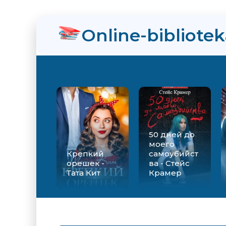
нра
Online-bibliote
ийства - Стейс Крамер
Екатерина Вильмонт
50 дней до
моего
Крепкий
самоубийст
орешек -
ва - Стейс
Тата Кит
Крамер