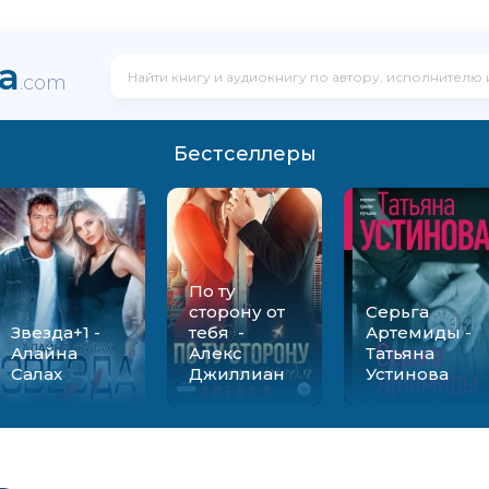
ka
.com
Бестселлеры
По ту
сторону от
Серьга
Звезда+1 -
тебя -
Артемиды -
Алайна
Алекс
Татьяна
Салах
Джиллиан
Устинова