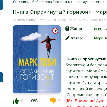
Онлайн библиотека бесплатных книг и аудиокниг
»
Кн
Книга Опрокинутый горизонт - Мар
Читать книгу
Опрокинутый горизонт - Марк Леви
пол
р
Жанр:
Книги
/
Автор:
Марк Л
Книга «
Опрокинутый 
бесплатно и без рег
горизонт - Марк Леви
является популярным
горизонт" от автора
среди всей коллекци
"Современная проза"
0%
0
0
(18+) Внимание! Ауд
для совершеннолетн