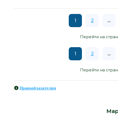
1
2
...
Перейти на стран
1
2
...
Перейти на стран
Правообладателям
Книги схожие с книгой «Опрокину
автора -
Мар