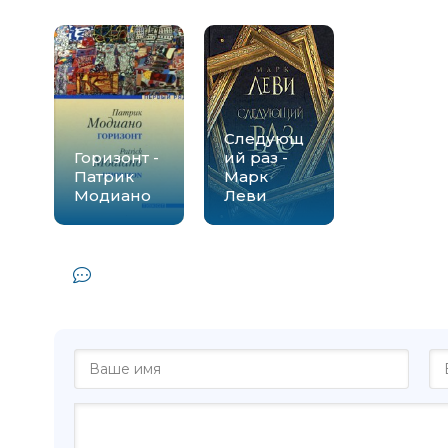
Следующ
Горизонт -
ий раз -
Патрик
Марк
Модиано
Леви
Комментарии и отзывы (0) к книг
Леви"