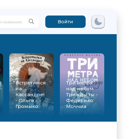
Войти
Встретимся
Три метра
на
над небом.
Кассандре!
Трижды ты -
- Ольга
Федерико
Громыко
Моччиа