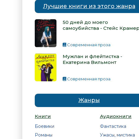
Лучшие книги из этого жанра
50 дней до моего
самоубийства - Стейс Краме
Современная проза
Мужлан и флейтистка -
Екатерина Вильмонт
Современная проза
Жанры
Книги
Аудиокниги
Боевики
Фантастика
Романы
Ужасы, мистика