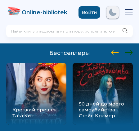
Online-biblioteka
.com
Войти
Бестселлеры
50 дней до моего
Крепкий орешек -
самоубийства -
Тата Кит
Стейс Крамер