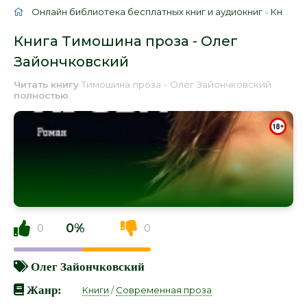
Онлайн библиотека бесплатных книг и аудиокниг
»
Книги
»
Книга Тимошина проза - Олег
Зайончковский
Читать книгу
Тимошина проза - Олег Зайончковский
полностью
.
0%
0
0
Олег Зайончковский
Жанр:
Книги
/
Современная проза