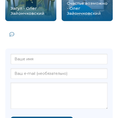
Счастье возможно
Загул - Олег
- Олег
Зайончковский
Зайончковский
Комментарии и отзывы (0) к книге
"Тимошина проза - Олег Зайончковский"