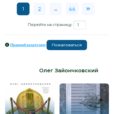
1
2
...
44
Перейти на страницу:
Пожаловаться
Правообладателям
Книги схожие с книгой «Тимошина
проза - Олег Зайончковский» от
автора -
Олег Зайончковский
: