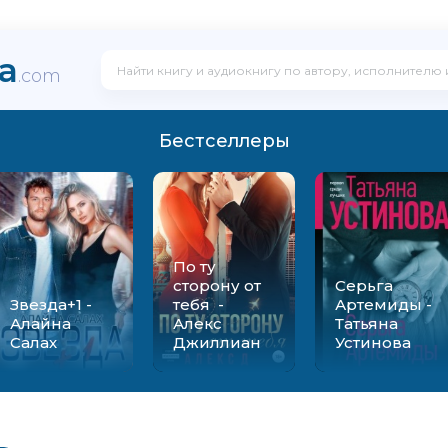
ka
.com
Бестселлеры
По ту
сторону от
Серьга
Звезда+1 -
тебя -
Артемиды -
Алайна
Алекс
Татьяна
Салах
Джиллиан
Устинова