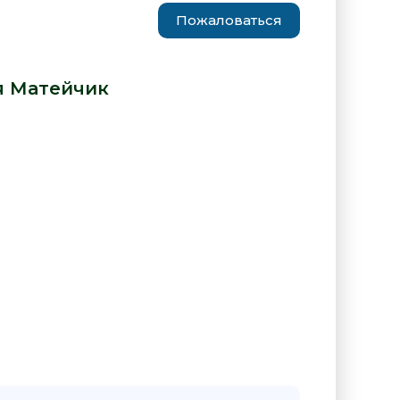
Пожаловаться
 дни - Наталия Матейчик» от
я Матейчик
:
"Дерзкие дни - Наталия Матейчик"