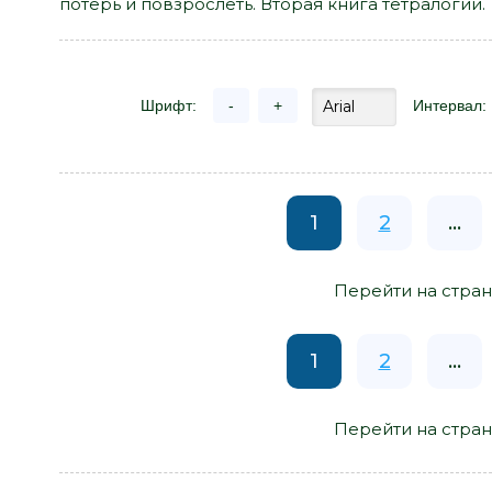
потерь и повзрослеть. Вторая книга тетралогии.
Шрифт:
-
+
Интервал:
1
2
...
Перейти на стран
1
2
...
Перейти на стран