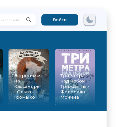
Войти
Встретимся
Три метра
на
над небом.
Кассандре!
Трижды ты -
- Ольга
Федерико
Громыко
Моччиа