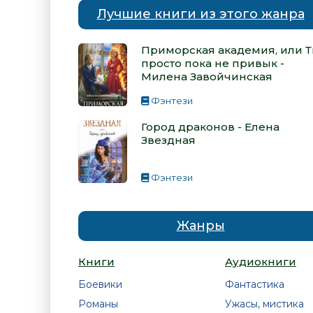
Лучшие книги из этого жанра
Приморская академия, или 
просто пока не привык -
Милена Завойчинская
Фэнтези
Город драконов - Елена
Звездная
Фэнтези
Жанры
Книги
Аудиокниги
Боевики
Фантастика
Романы
Ужасы, мистика