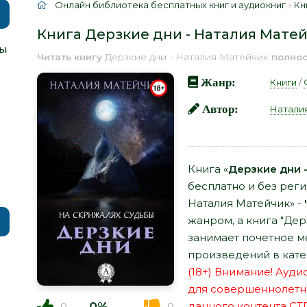
Онлайн библиотека бесплатных книг и аудиокниг
»
Кн
Книга Дерзкие дни - Наталия Мате
Ты
Читать книгу
Дерзкие дни - Наталия Матейчик
полно
Жанр:
Книги
/
Автор:
Натали
Книга «
Дерзкие дни 
бесплатно и без реги
Наталия Матейчик» -
жанром, а книга "Дер
занимает почетное м
произведений в кате
(18+) Внимание! Ауд
для совершеннолетн
данного контента СТ
0
0