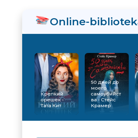
нра
Online-bibliote
ли Ты просто пока не привык - Милена Завойчинская
Звездная
50 дней до
моего
Крепкий
самоубийст
орешек -
ва - Стейс
Тата Кит
Крамер