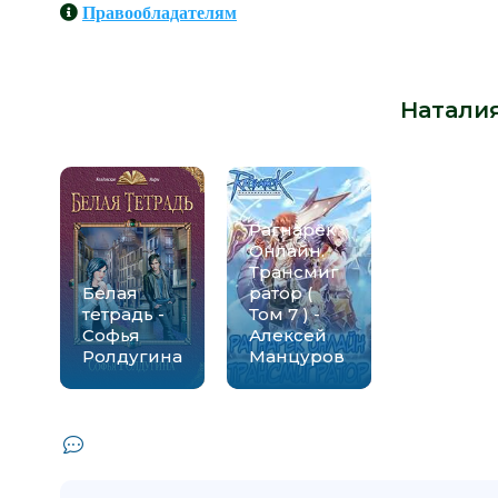
Правообладателям
Книги схожие с книгой «Дерзкие
автора -
Натали
Рагнарёк
Онлайн.
Трансмиг
Белая
ратор (
тетрадь -
Том 7 ) -
Софья
Алексей
Ролдугина
Манцуров
Комментарии и отзывы (0) к книге 