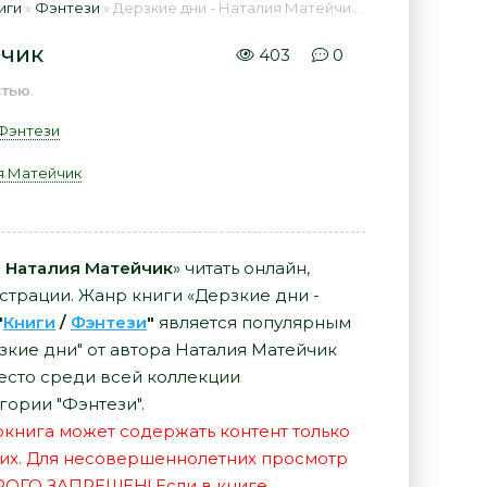
иги
»
Фэнтези
» Дерзкие дни - Наталия Матейчик 📕 - Книга онлайн бесплатно
йчик
403
0
стью
.
Фэнтези
я Матейчик
- Наталия Матейчик
» читать онлайн,
страции. Жанр книги «Дерзкие дни -
"
Книги
/
Фэнтези
"
является популярным
зкие дни" от автора Наталия Матейчик
есто среди всей коллекции
гории "Фэнтези".
иокнига может содержать контент только
их. Для несовершеннолетних просмотр
РОГО ЗАПРЕЩЕН! Если в книге