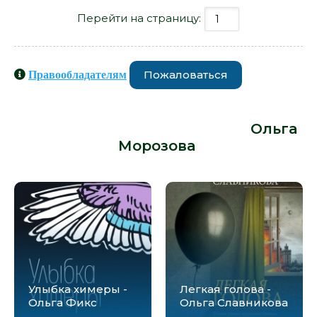
Перейти на страницу:
Пожаловаться
Правообладателям
Книги схожие с книгой «Кошка -
Ольга Морозова» от автора -
Ольга
Морозова
:
Улыбка химеры -
Легкая голова -
Ольга Фикс
Ольга Славникова