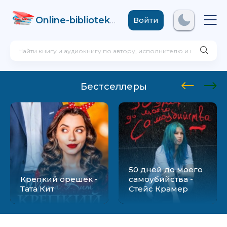
Online-biblioteka
.com
Войти
Бестселлеры
50 дней до моего
Крепкий орешек -
самоубийства -
Тата Кит
Стейс Крамер