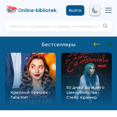
Online-biblioteka
.com
Войти
Бестселлеры
50 дней до моего
Крепкий орешек -
самоубийства -
Тата Кит
Стейс Крамер