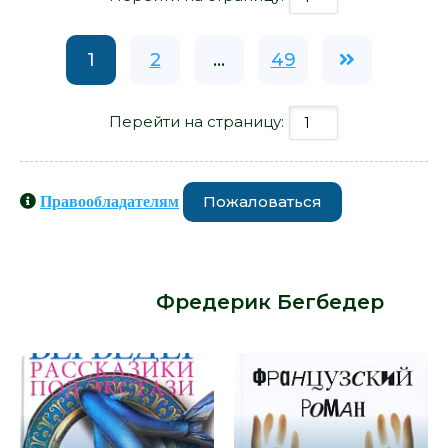
1
2
...
49
Перейти на страницу:
Пожаловаться
Правообладателям
Книги схожие с книгой «Windows on
the World - Фредерик Бегбедер» от
автора -
Фредерик Бегбедер
: