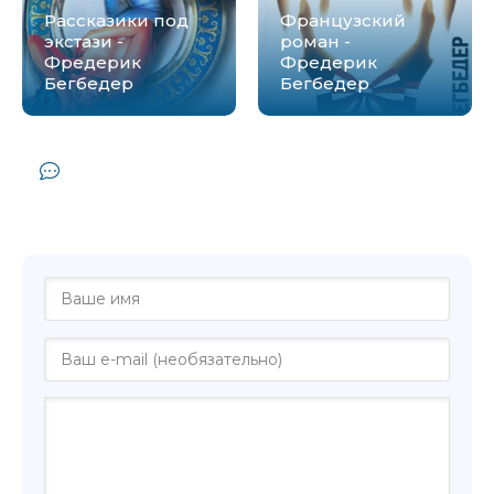
Рассказики под
Французский
экстази -
роман -
Фредерик
Фредерик
Бегбедер
Бегбедер
Комментарии и отзывы (0) к книге
"Windows on the World - Фредерик
Бегбедер"