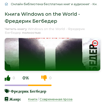
Онлайн библиотека бесплатных книг и аудиокниг
»
Книги
»
Книга Windows on the World -
Фредерик Бегбедер
Читать книгу
Windows on the World - Фредерик
Бегбедер
полностью
.
0%
0
0
Фредерик Бегбедер
Жанр:
Книги
/
Современная проза