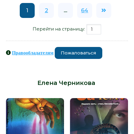
1
2
...
64
Перейти на страницу:
Пожаловаться
Правообладателям
Книги схожие с книгой «Скажи это
Богу - Елена Черникова» от автора -
Елена Черникова
: