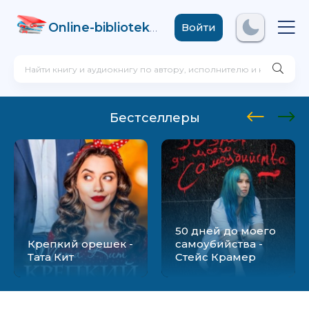
Online-biblioteka
.com
Войти
Бестселлеры
50 дней до моего
Крепкий орешек -
самоубийства -
Тата Кит
Стейс Крамер