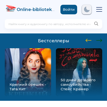
Online-biblioteka
.com
Войти
Бестселлеры
50 дней до моего
Крепкий орешек -
самоубийства -
Тата Кит
Стейс Крамер