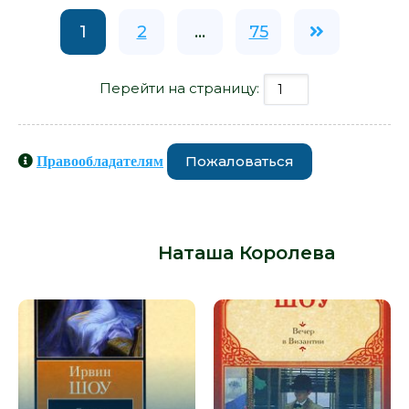
1
2
...
75
Перейти на страницу:
Пожаловаться
Правообладателям
Книги схожие с книгой «Мужской
стриптиз - Наташа Королева» от
автора -
Наташа Королева
: