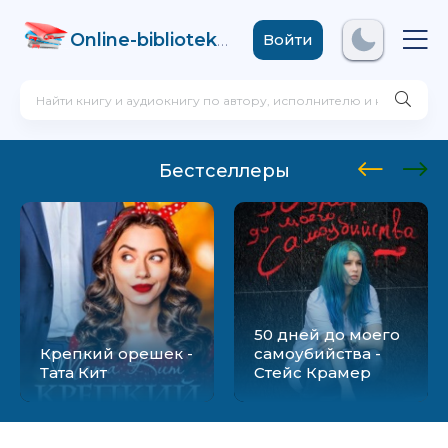
Online-biblioteka
.com
Войти
Бестселлеры
50 дней до моего
Крепкий орешек -
самоубийства -
Тата Кит
Стейс Крамер