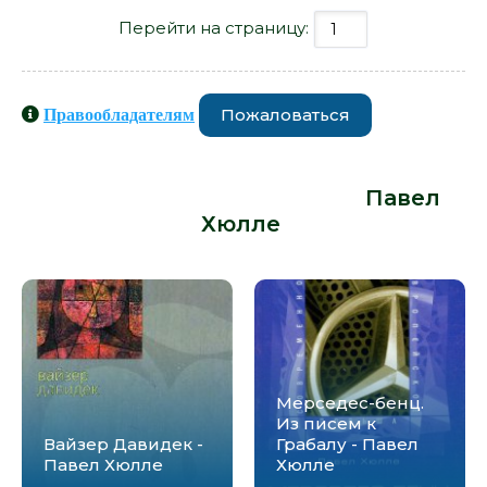
Перейти на страницу:
Пожаловаться
Правообладателям
Книги схожие с книгой «Касторп -
Павел Хюлле» от автора -
Павел
Хюлле
:
Мерседес-бенц.
Из писем к
Вайзер Давидек -
Грабалу - Павел
Павел Хюлле
Хюлле