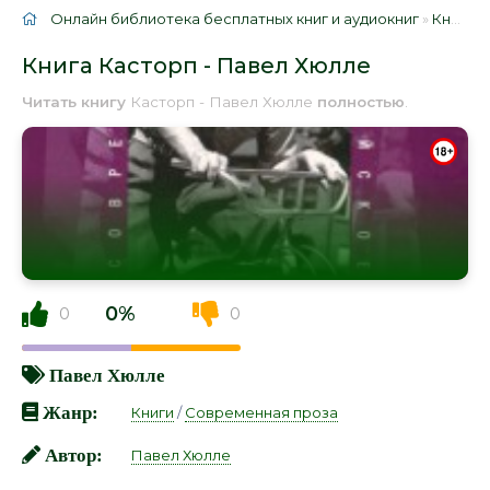
Онлайн библиотека бесплатных книг и аудиокниг
»
Книги
»
Книга Касторп - Павел Хюлле
Читать книгу
Касторп - Павел Хюлле
полностью
.
0%
0
0
Павел Хюлле
Жанр:
Книги
/
Современная проза
Автор:
Павел Хюлле