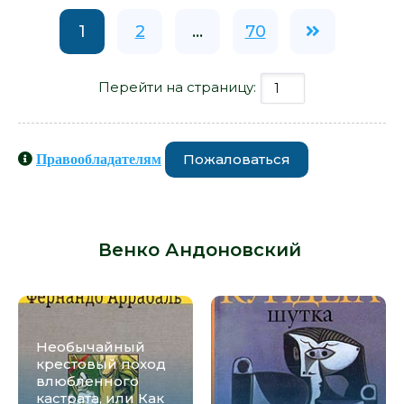
1
2
...
70
Перейти на страницу:
Пожаловаться
Правообладателям
Книги схожие с книгой «Пуп земли -
Венко Андоновский» от автора -
Венко Андоновский
:
Необычайный
крестовый поход
влюбленного
кастрата, или Как