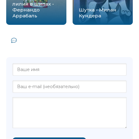
лилия в шипах -
Фернандо
Шутка - Милан
Аррабаль
Кундера
Комментарии и отзывы (0) к книге
"Пуп земли - Венко Андоновский"