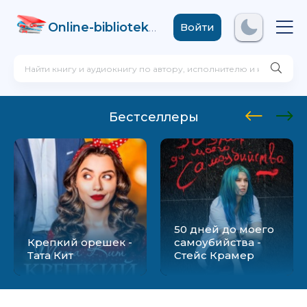
Online-biblioteka
.com
Войти
Бестселлеры
50 дней до моего
Крепкий орешек -
самоубийства -
Тата Кит
Стейс Крамер