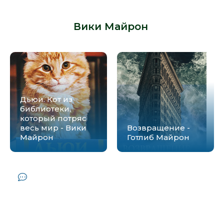
библиотеки, который потряс весь
мир - Вики Майрон» от автора -
Вики Майрон
:
Дьюи. Кот из
библиотеки,
который потряс
весь мир - Вики
Возвращение -
Майрон
Готлиб Майрон
Комментарии и отзывы (0) к книге
"Девять жизней Дьюи. Наследники кота
из библиотеки, который потряс весь
мир - Вики Майрон"