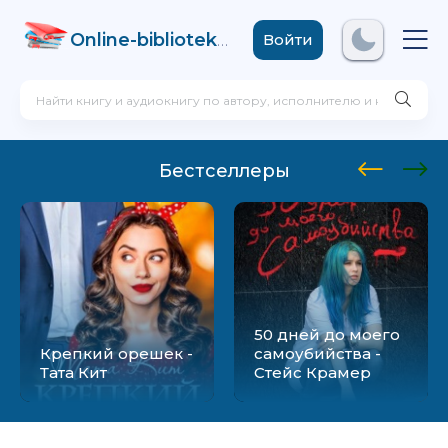
Online-biblioteka
.com
Войти
Бестселлеры
50 дней до моего
Крепкий орешек -
самоубийства -
Тата Кит
Стейс Крамер