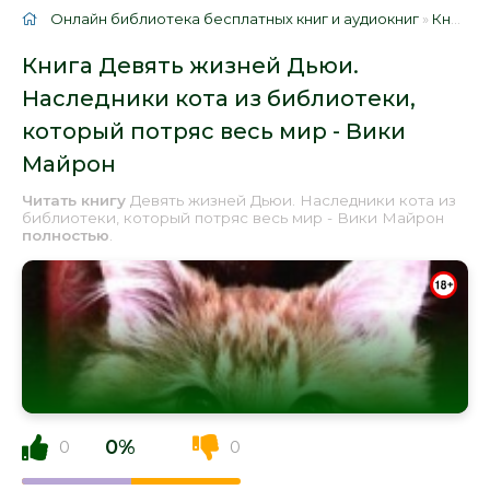
Онлайн библиотека бесплатных книг и аудиокниг
»
Книги
»
Книга Девять жизней Дьюи.
Наследники кота из библиотеки,
который потряс весь мир - Вики
Майрон
Читать книгу
Девять жизней Дьюи. Наследники кота из
библиотеки, который потряс весь мир - Вики Майрон
полностью
.
0%
0
0