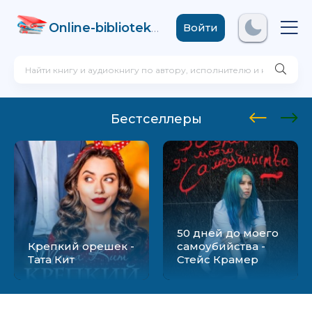
Online-biblioteka
.com
Войти
Бестселлеры
50 дней до моего
Крепкий орешек -
самоубийства -
Тата Кит
Стейс Крамер