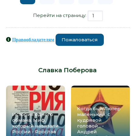
Перейти на страницу:
Пожаловаться
Правообладателям
Книги схожие с книгой «Жирафка -
Славка Поберова» от автора -
Славка Поберова
:
Когда был Лютер
История одного
маленький, с
обмана. Миф,
кудрявой
который навязали
головой... -
России - Ярослав
Андрей