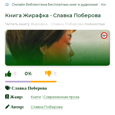
Онлайн библиотека бесплатных книг и аудиокниг
»
Книги
»
Книга Жирафка - Славка Поберова
Читать книгу
Жирафка - Славка Поберова
полностью
.
0%
0
0
Славка Поберова
Жанр:
Книги
/
Современная проза
Автор:
Славка Поберова