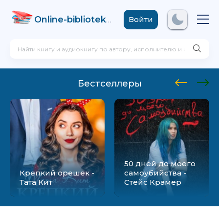
Online-biblioteka
.com
Войти
Бестселлеры
50 дней до моего
Крепкий орешек -
самоубийства -
Тата Кит
Стейс Крамер