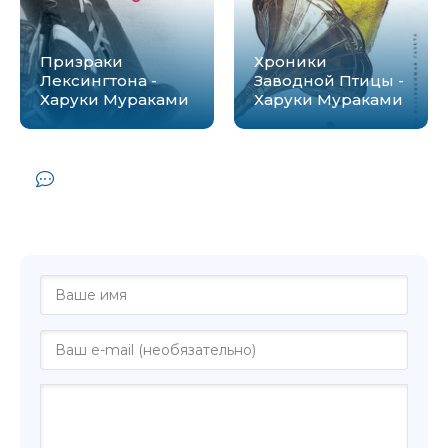
Призраки
Хроники
Лексингтона -
Заводной Птицы -
Харуки Мураками
Харуки Мураками
Комментарии и отзывы (0) к книге
"Медленной шлюпкой в Китай - Харуки
Мураками"