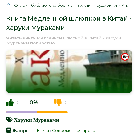
Онлайн библиотека бесплатных книг и аудиокниг
»
Книги
»
Книга Медленной шлюпкой в Китай -
Харуки Мураками
Читать книгу
Медленной шлюпкой в Китай - Харуки
Мураками
полностью
.
0%
0
0
Харуки Мураками
Жанр:
Книги
/
Современная проза