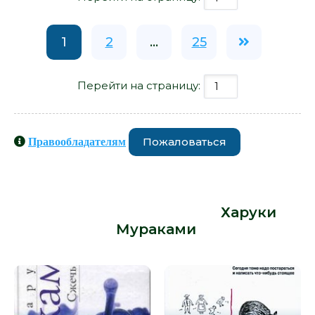
1
2
...
25
Перейти на страницу:
Пожаловаться
Правообладателям
Книги схожие с книгой «Светлячок
и другие рассказы - Харуки
Мураками» от автора -
Харуки
Мураками
: