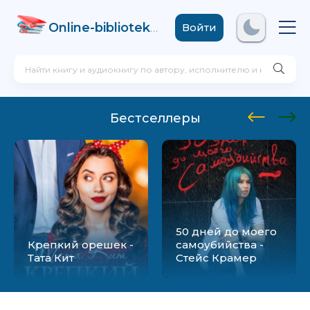
Online-biblioteka
.com
Войти
Бестселлеры
50 дней до моего
Крепкий орешек -
самоубийства -
Тата Кит
Стейс Крамер