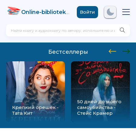
Online-biblioteka
.com
Войти
Бестселлеры
50 дней до моего
Крепкий орешек -
самоубийства -
Тата Кит
Стейс Крамер