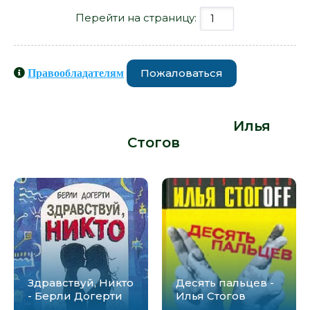
Перейти на страницу:
Пожаловаться
Правообладателям
Книги схожие с книгой «Грешники -
Илья Стогов» от автора -
Илья
Стогов
:
Здравствуй, Никто
Десять пальцев -
- Берли Догерти
Илья Стогов