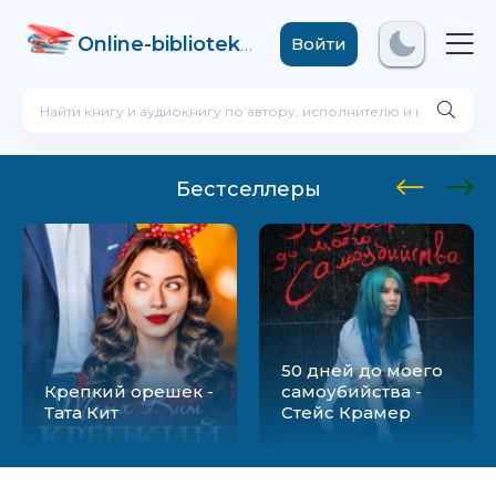
Online-biblioteka
.com
Войти
Бестселлеры
50 дней до моего
Крепкий орешек -
самоубийства -
Тата Кит
Стейс Крамер