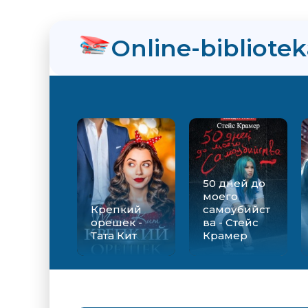
нра
Online-bibliote
ийства - Стейс Крамер
Екатерина Вильмонт
50 дней до
моего
Крепкий
самоубийст
орешек -
ва - Стейс
Тата Кит
Крамер