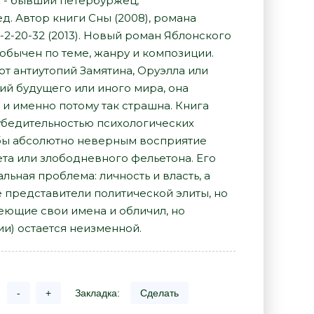
 - бывший петербуржец,
. Автор книги Сны (2008), романа
-2-20-32 (2013). Новый роман Яблонского
обычен по теме, жанру и композиции.
от антиутопий Замятина, Оруэлла или
ий будущего или иного мира, она
и именно потому так страшна. Книга
убедительностью психологических
бы абсолютно неверным восприятие
та или злободневного фельетона. Его
льная проблема: личность и власть, а
 представители политической элиты, но
меющие свои имена и обличил, но
ии) остается неизменной.
-
+
Закладка:
Сделать