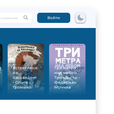
Войти
Встретимся
Три метра
на
над небом.
Кассандре!
Трижды ты -
- Ольга
Федерико
Громыко
Моччиа