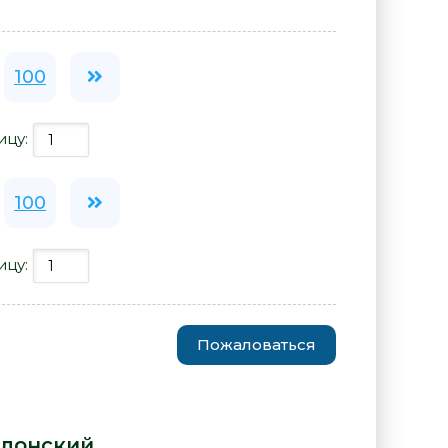
100
ицу:
100
ицу:
Пожаловаться
ент Московии. Невероятная
сандр Яблонский» от автора -
блонский
: