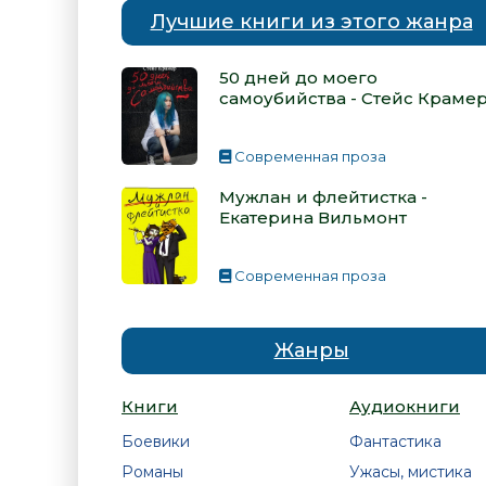
Лучшие книги из этого жанра
50 дней до моего
самоубийства - Стейс Краме
Современная проза
Мужлан и флейтистка -
Екатерина Вильмонт
Современная проза
Жанры
Книги
Аудиокниги
Боевики
Фантастика
Романы
Ужасы, мистика