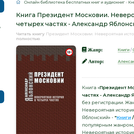
Онлайн библиотека бесплатных книг и аудиокниг
»
Кн
Книга Президент Московии. Неверо
четырех частях - Александр Яблон
р
Читать книгу
Президент Московии. Невероятная истор
полностью
.
Жанр:
Книги
/
Автор:
Алекса
Книга «
Президент Мо
частях - Александр 
без регистрации. Жа
Невероятная история
Яблонский» -
"
Книги
популярным жанром, 
Невероятная история