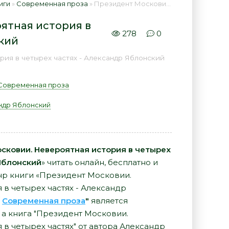
иги
»
Современная проза
» Президент Московии. Невероятная история в четырех частях - Александр Яблонский 📕 - Книга онлайн бесплатно
ятная история в
278
0
ский
ия в четырех частях - Александр Яблонский
Современная проза
ндр Яблонский
сковии. Невероятная история в четырех
Яблонский
» читать онлайн, бесплатно и
нр книги «Президент Московии.
 в четырех частях - Александр
/
Современная проза
"
является
а книга "Президент Московии.
 в четырех частях" от автора Александр