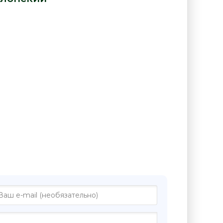
книге "Президент Московии.
стях - Александр Яблонский"