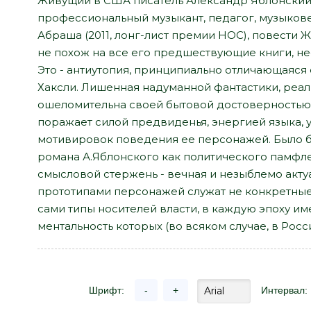
Живущий в США писатель Александр Яблонский
профессиональный музыкант, педагог, музыковед
Абраша (2011, лонг-лист премии НОС), повести Ж
не похож на все его предшествующие книги, не
Это - антиутопия, принципиально отличающаяся 
Хаксли. Лишенная надуманной фантастики, реал
ошеломительна своей бытовой достоверностью 
поражает силой предвиденья, энергией языка, 
мотивировок поведения ее персонажей. Было 
романа А.Яблонского как политического памфле
смысловой стержень - вечная и незыблемо актуа
прототипами персонажей служат не конкретные
сами типы носителей власти, в каждую эпоху и
ментальность которых (во всяком случае, в Росс
Шрифт:
-
+
Интервал: