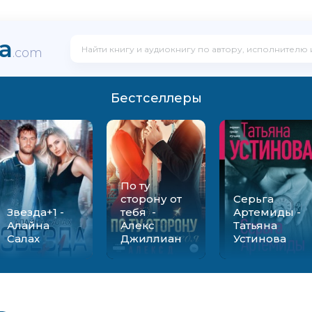
ka
.com
Бестселлеры
По ту
сторону от
Серьга
Звезда+1 -
тебя -
Артемиды -
Алайна
Алекс
Татьяна
Салах
Джиллиан
Устинова