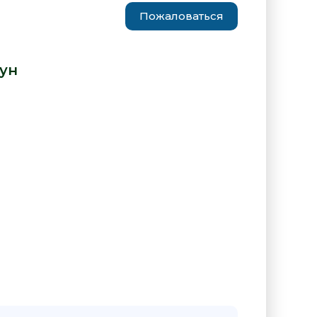
Пожаловаться
ядом - Рэй Клуун» от автора -
ун
:
е "Пока мы рядом - Рэй Клуун"