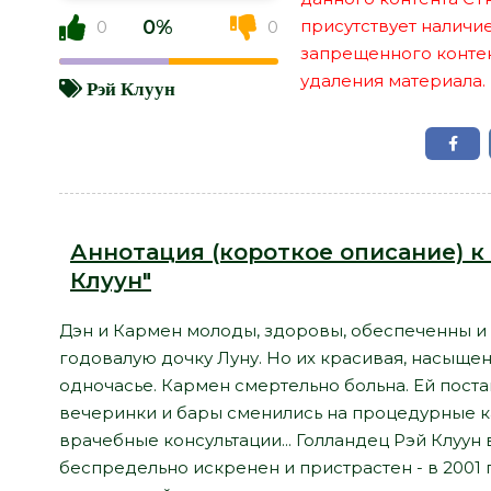
0%
присутствует наличи
0
0
запрещенного контент
удаления материала.
Рэй Клуун
Аннотация (короткое описание) к 
Клуун"
Дэн и Кармен молоды, здоровы, обеспеченны и 
годовалую дочку Луну. Но их красивая, насыщен
одночасье. Кармен смертельно больна. Ей пост
вечеринки и бары сменились на процедурные к
врачебные консультации... Голландец Рэй Клуу
беспредельно искренен и пристрастен - в 2001 г