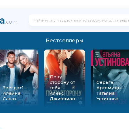
ka
.com
Бестселлеры
По ту
сторону от
Серьга
Звезда+1 -
тебя -
Артемиды -
Алайна
Алекс
Татьяна
Салах
Джиллиан
Устинова