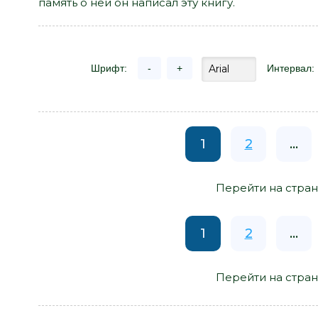
память о ней он написал эту книгу.
Шрифт:
-
+
Интервал:
1
2
...
Перейти на стран
1
2
...
Перейти на стран