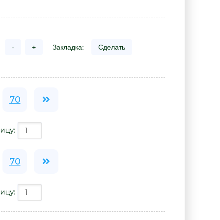
-
+
Закладка:
Сделать
70
ицу:
70
ицу: