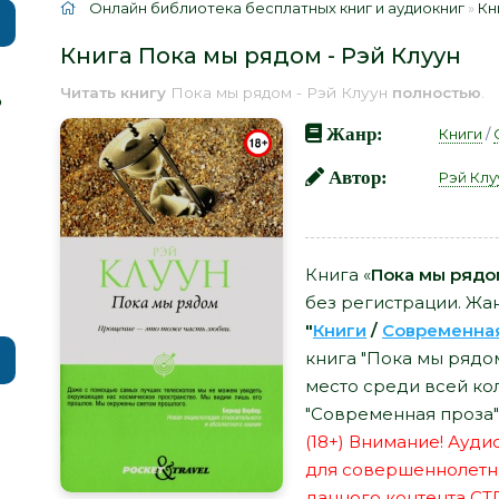
Онлайн библиотека бесплатных книг и аудиокниг
»
Кн
Книга Пока мы рядом - Рэй Клуун
Читать книгу
Пока мы рядом - Рэй Клуун
полностью
.
р
Жанр:
Книги
/
Автор:
Рэй Клу
Книга «
Пока мы рядом
без регистрации. Жан
"
Книги
/
Современна
книга "Пока мы рядом
место среди всей ко
"Современная проза"
(18+) Внимание! Ауд
для совершеннолетн
данного контента СТ