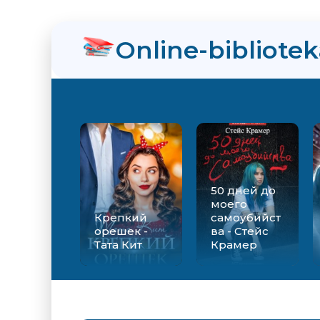
нра
Online-bibliote
ийства - Стейс Крамер
Екатерина Вильмонт
50 дней до
моего
Крепкий
самоубийст
орешек -
ва - Стейс
Тата Кит
Крамер