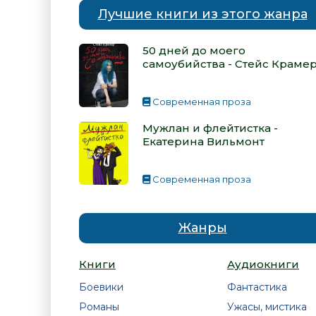
Лучшие книги из этого жанра
50 дней до моего
самоубийства - Стейс Краме
Современная проза
Мужлан и флейтистка -
Екатерина Вильмонт
Современная проза
Жанры
Книги
Аудиокниги
Боевики
Фантастика
Романы
Ужасы, мистика