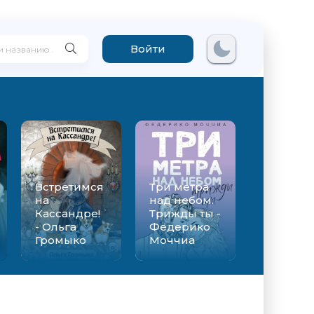
Войти
Встретимся
Три метра
на
над небом.
Кассандре!
Трижды ты -
- Ольга
Федерико
Громыко
Моччиа