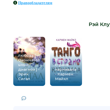
Правообладателям
Книги схожие с книгой «Пока мы р
Рэй Клу
Исцеляю
щая
любовь [=
Окончател
Танго в
ьный
стране
диагноз ] -
карнавала
Эрик
- Кармен
Сигал
Майкл
Комментарии и отзывы (0) к книг