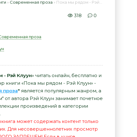
иги
»
Современная проза
» Пока мы рядом - Рэй Клуун 📕 - Книга онлайн бесплатно
318
0
Современная проза
ун
 - Рэй Клуун
» читать онлайн, бесплатно и
р книги «Пока мы рядом - Рэй Клуун» -
я проза
"
является популярным жанром, а
" от автора Рэй Клуун занимает почетное
ллекции произведений в категории
.
иокнига может содержать контент только
их. Для несовершеннолетних просмотр
РОГО ЗАПРЕЩЕН! Если в книге