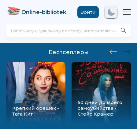
Online-biblioteka
.com
Войти
Бестселлеры
50 дней до моего
Крепкий орешек -
самоубийства -
Тата Кит
Стейс Крамер