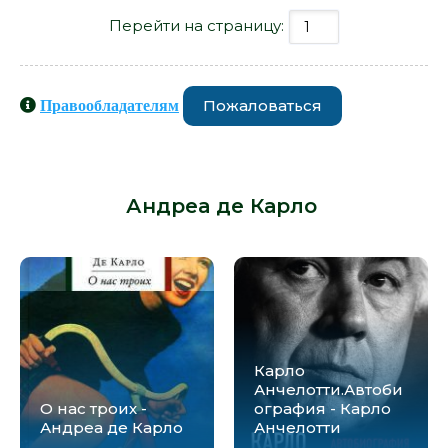
Перейти на страницу:
Пожаловаться
Правообладателям
Книги схожие с книгой «Уто -
Андреа де Карло» от автора -
Андреа де Карло
:
Карло
Анчелотти.Автоби
О нас троих -
ография - Карло
Андреа де Карло
Анчелотти