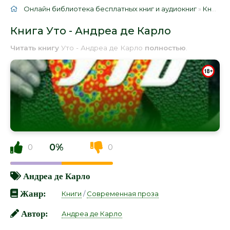
Онлайн библиотека бесплатных книг и аудиокниг
»
Книги
»
Книга Уто - Андреа де Карло
Читать книгу
Уто - Андреа де Карло
полностью
.
0%
0
0
Андреа де Карло
Жанр:
Книги
/
Современная проза
Автор:
Андреа де Карло