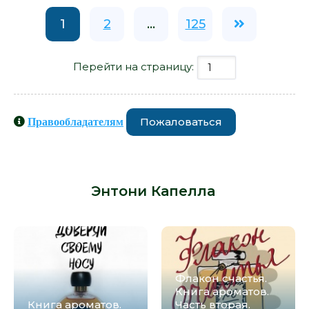
1
2
...
125
Перейти на страницу:
Пожаловаться
Правообладателям
Книги схожие с книгой «Ароматы
кофе - Энтони Капелла» от автора -
Энтони Капелла
:
Флакон счастья.
Книга ароматов.
Книга ароматов.
Часть вторая.