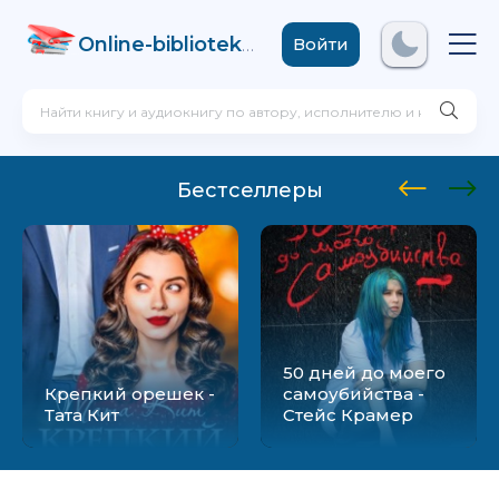
Online-biblioteka
.com
Войти
Бестселлеры
50 дней до моего
Крепкий орешек -
самоубийства -
Тата Кит
Стейс Крамер