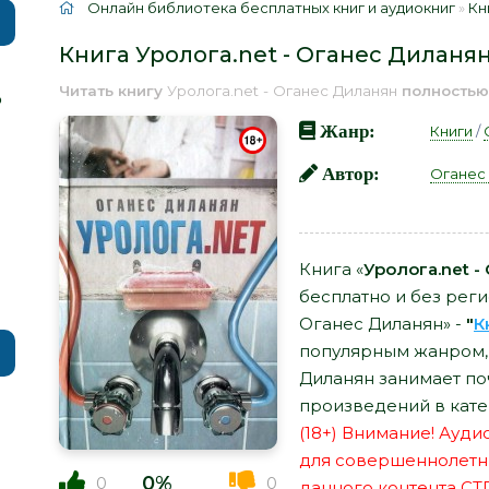
Онлайн библиотека бесплатных книг и аудиокниг
»
Кн
Книга Уролога.net - Оганес Диланя
Читать книгу
Уролога.net - Оганес Диланян
полностью
р
Жанр:
Книги
/
Автор:
Оганес
Книга «
Уролога.net -
бесплатно и без реги
Оганес Диланян» -
"
К
популярным жанром, а
Диланян занимает по
произведений в кате
(18+) Внимание! Ауд
для совершеннолетн
0%
0
0
данного контента СТ