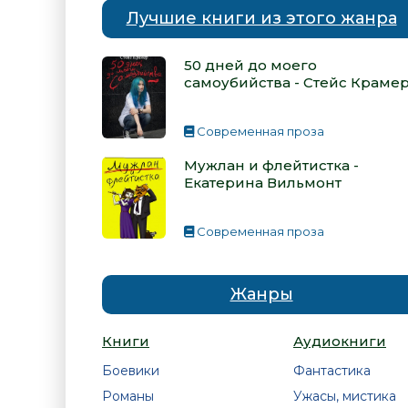
Лучшие книги из этого жанра
50 дней до моего
самоубийства - Стейс Краме
Современная проза
Мужлан и флейтистка -
Екатерина Вильмонт
Современная проза
Жанры
Книги
Аудиокниги
Боевики
Фантастика
Романы
Ужасы, мистика