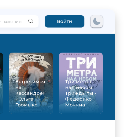
Войти
Встретимся
Три метра
на
над небом.
Кассандре!
Трижды ты -
- Ольга
Федерико
Громыко
Моччиа