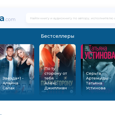
ka
.com
Бестселлеры
По ту
сторону от
Серьга
Звезда+1 -
тебя -
Артемиды -
Алайна
Алекс
Татьяна
Салах
Джиллиан
Устинова