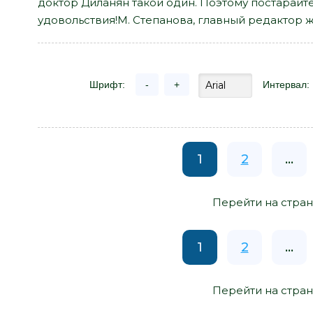
доктор Диланян такой один. Поэтому постарайте
удовольствия!М. Степанова, главный редактор 
Шрифт:
-
+
Интервал:
1
2
...
Перейти на стран
1
2
...
Перейти на стран