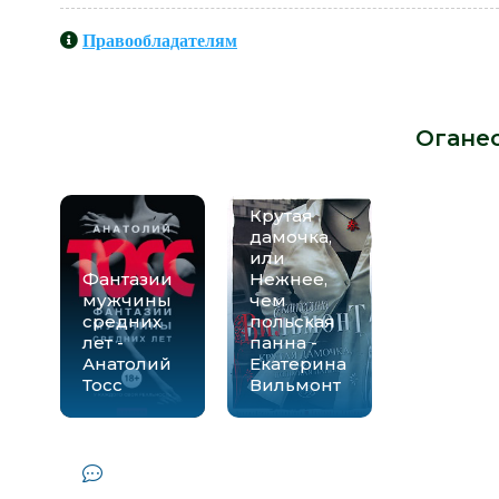
Правообладателям
Книги схожие с книгой «Уролог
автора -
Огане
Крутая
дамочка,
или
Фантазии
Нежнее,
мужчины
чем
средних
польская
лет -
панна -
Анатолий
Екатерина
Тосс
Вильмонт
Комментарии и отзывы (0) к книге