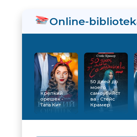
нра
Online-bibliote
ийства - Стейс Крамер
Екатерина Вильмонт
50 дней до
моего
Крепкий
самоубийст
орешек -
ва - Стейс
Тата Кит
Крамер