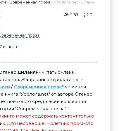
иги
»
Современная проза
» Уролога.net - Оганес Диланян 📕 - Книга онлайн бесплатно
н
378
0
.
Современная проза
 Диланян
 Оганес Диланян
» читать онлайн,
страции. Жанр книги «Уролога.net -
ниги
/
Современная проза
"
является
 книга "Уролога.net" от автора Оганес
четное место среди всей коллекции
гории "Современная проза".
иокнига может содержать контент только
их. Для несовершеннолетних просмотр
РОГО ЗАПРЕЩЕН! Если в книге