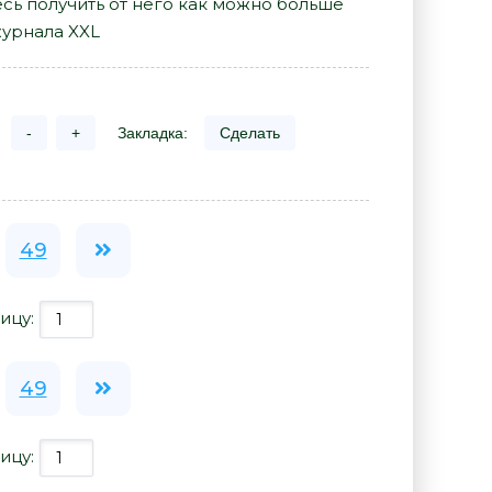
сь получить от него как можно больше
журнала XXL
-
+
Закладка:
Сделать
49
ицу:
49
ицу: