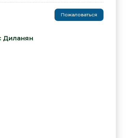
Пожаловаться
а.net - Оганес Диланян» от
с Диланян
:
 "Уролога.net - Оганес Диланян"