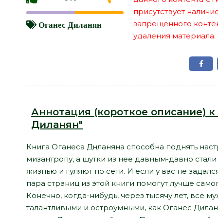
присутствует наличи
запрещенного контент
Оганес Диланян
удаления материала.
Аннотация (короткое описание) к 
Диланян"
Книга Оганеса Днланяна способна поднять нас
мизантропу, а шутки из нее давным-давно стал
жизнью и гуляют по сети. И если у вас не задал
пара страниц из этой книги помогут лучше само
Конечно, когда-нибудь, через тысячу лет, все 
талантливыми и остроумными, как Оганес Диланя