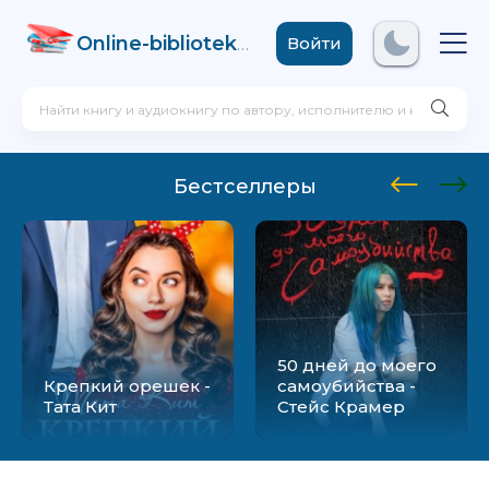
Online-biblioteka
.com
Войти
Бестселлеры
50 дней до моего
Крепкий орешек -
самоубийства -
Тата Кит
Стейс Крамер