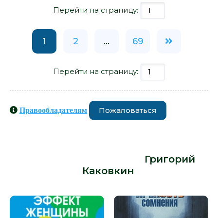
Перейти на страницу:
1
2
...
69
Перейти на страницу:
Пожаловаться
Правообладателям
Книги схожие с книгой «Мужчины и
женщины существуют - Григорий
Каковкин» от автора -
Григорий
Каковкин
: