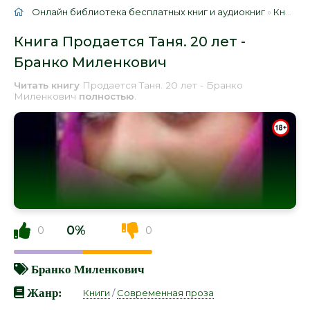
Онлайн библиотека бесплатных книг и аудиокниг
»
Книги
»
Книга Продается Таня. 20 лет -
Бранко Миленкович
Читать книгу
Продается Таня. 20 лет - Бранко
Миленкович
полностью
.
0%
0
0
Бранко Миленкович
Жанр:
Книги
/
Современная проза