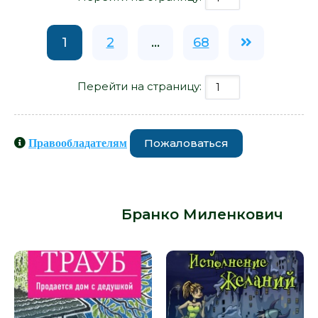
1
2
...
68
Перейти на страницу:
Пожаловаться
Правообладателям
Книги схожие с книгой «Продается
Таня. 20 лет - Бранко Миленкович»
от автора -
Бранко Миленкович
: