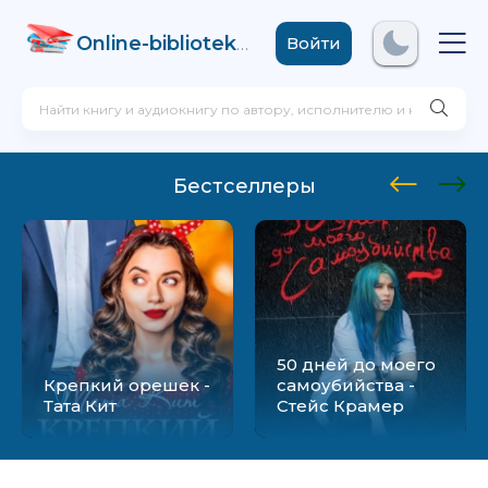
Online-biblioteka
.com
Войти
Бестселлеры
50 дней до моего
Крепкий орешек -
самоубийства -
Тата Кит
Стейс Крамер