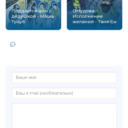
Продается дом с
Оттудова.
дедушкой - Маша
Исполнение
Трауб
желаний - Таня Си
Комментарии и отзывы (0) к книге
"Продается Таня. 20 лет - Бранко
Миленкович"