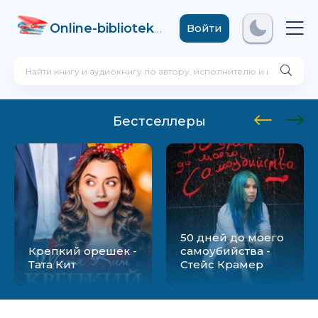
Online-biblioteka
.com
Войти
Бестселлеры
50 дней до моего
Крепкий орешек -
самоубийства -
Тата Кит
Стейс Крамер