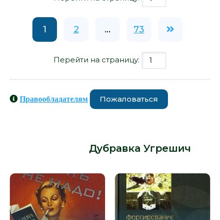
1
2
...
73
Перейти на страницу:
Пожаловаться
Правообладателям
Книги схожие с книгой «Снесла
Баба Яга яичко - Дубравка Угрешич»
от автора -
Дубравка Угрешич
: