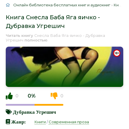
Онлайн библиотека бесплатных книг и аудиокниг
»
Книги
»
Книга Снесла Баба Яга яичко -
Дубравка Угрешич
Читать книгу
Снесла Баба Яга яичко - Дубравка
Угрешич
полностью
.
0%
0
0
Дубравка Угрешич
Жанр:
Книги
/
Современная проза