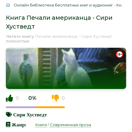
Онлайн библиотека бесплатных книг и аудиокниг
»
Книги
»
Книга Печали американца - Сири
Хустведт
Читать книгу
Печали американца - Сири Хустведт
полностью
.
0%
0
0
Сири Хустведт
Жанр:
Книги
/
Современная проза