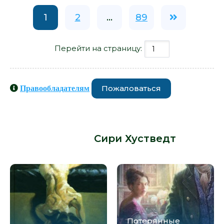
1
2
...
89
Перейти на страницу:
Пожаловаться
Правообладателям
Книги схожие с книгой «Печали
американца - Сири Хустведт» от
автора -
Сири Хустведт
:
Потерянные