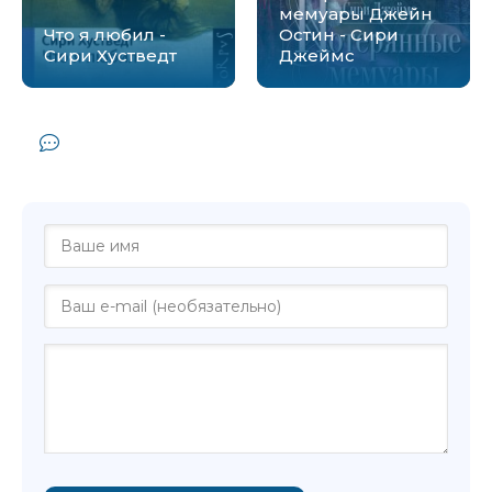
мемуары Джейн
Что я любил -
Остин - Сири
Сири Хустведт
Джеймс
Комментарии и отзывы (0) к книге
"Печали американца - Сири Хустведт"