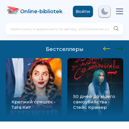
Online-biblioteka
.com
Войти
Бестселлеры
50 дней до моего
Крепкий орешек -
самоубийства -
Тата Кит
Стейс Крамер