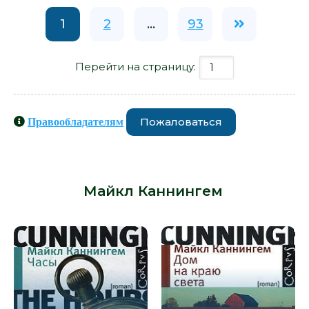
1
2
...
93
Перейти на страницу:
Пожаловаться
Правообладателям
Книги схожие с книгой «Избранные
дни - Майкл Каннингем» от автора -
Майкл Каннингем
: