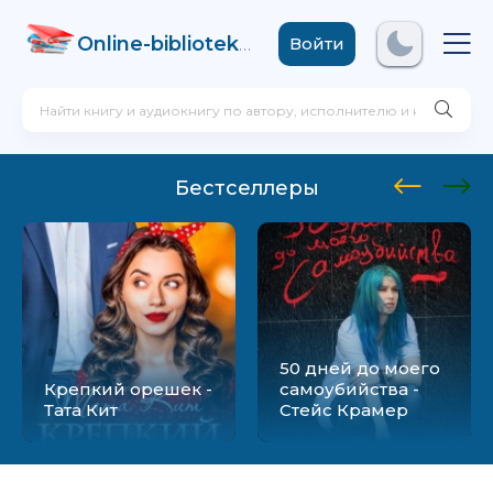
Online-biblioteka
.com
Войти
Бестселлеры
50 дней до моего
Крепкий орешек -
самоубийства -
Тата Кит
Стейс Крамер