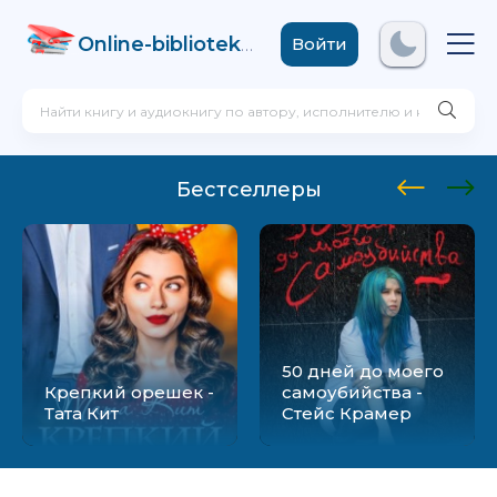
Online-biblioteka
.com
Войти
Бестселлеры
50 дней до моего
Крепкий орешек -
самоубийства -
Тата Кит
Стейс Крамер