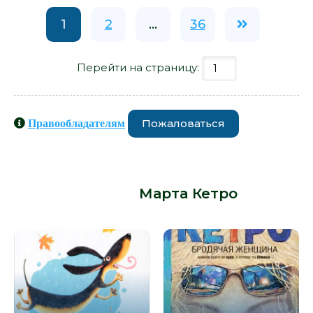
1
2
...
36
Перейти на страницу:
Пожаловаться
Правообладателям
Книги схожие с книгой «Жизнь в
мелкий цветочек - Марта Кетро» от
автора -
Марта Кетро
: