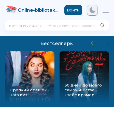
Online-biblioteka
.com
Войти
Бестселлеры
50 дней до моего
Крепкий орешек -
самоубийства -
Тата Кит
Стейс Крамер