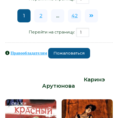
1
2
...
42
Перейти на страницу:
Пожаловаться
Правообладателям
Книги схожие с книгой «Пепел
красной коровы - Каринэ
Арутюнова» от автора -
Каринэ
Арутюнова
: