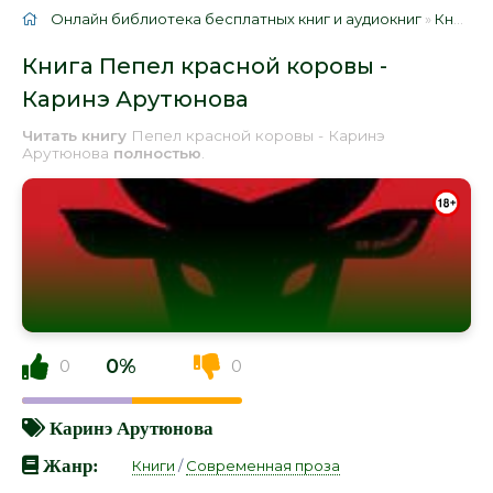
Онлайн библиотека бесплатных книг и аудиокниг
»
Книги
»
Книга Пепел красной коровы -
Каринэ Арутюнова
Читать книгу
Пепел красной коровы - Каринэ
Арутюнова
полностью
.
0%
0
0
Каринэ Арутюнова
Жанр:
Книги
/
Современная проза