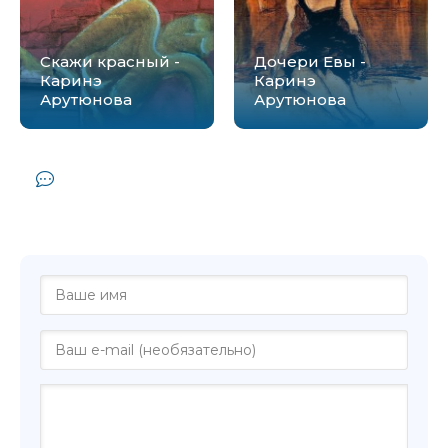
Скажи красный -
Дочери Евы -
Каринэ
Каринэ
Арутюнова
Арутюнова
Комментарии и отзывы (0) к книге
"Пепел красной коровы - Каринэ
Арутюнова"