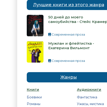
Лучшие книги из этого жанра
50 дней до моего
самоубийства - Стейс Краме
Современная проза
Мужлан и флейтистка -
Екатерина Вильмонт
Современная проза
Жанры
Книги
Аудиокниги
Боевики
Фантастика
Романы
Ужасы, мистика