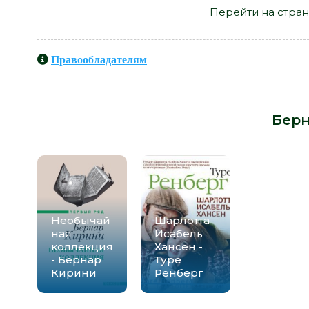
Перейти на стран
Правообладателям
Книги схожие с книгой «Кровожад
от автора -
Берн
Необычай
Шарлотта
ная
Исабель
коллекция
Хансен -
- Бернар
Туре
Кирини
Ренберг