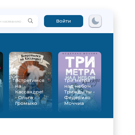
Войти
Встретимся
Три метра
на
над небом.
Кассандре!
Трижды ты -
- Ольга
Федерико
Громыко
Моччиа