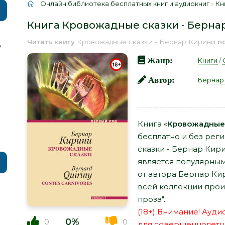
Онлайн библиотека бесплатных книг и аудиокниг
»
Кн
Книга Кровожадные сказки - Берна
Читать книгу
Кровожадные сказки - Бернар Кирини
п
р
Жанр:
Книги
/
Автор:
Бернар
Книга «
Кровожадные 
бесплатно и без рег
сказки - Бернар Кири
является популярным
от автора Бернар Ки
всей коллекции прои
проза".
(18+) Внимание! Ауд
0%
0
0
для совершеннолетн