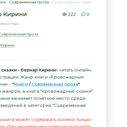
иги
»
Современная проза
» Кровожадные сказки - Бернар Кирини 📕 - Книга онлайн бесплатно
р Кирини
222
0
олностью
.
Современная проза
 Кирини
сказки - Бернар Кирини
» читать онлайн,
истрации. Жанр книги «Кровожадные
ни» -
"
Книги
/
Современная проза
"
 жанром, а книга "Кровожадные сказки"
рини занимает почетное место среди
зведений в категории "Современная
иокнига может содержать контент только
их. Для несовершеннолетних просмотр