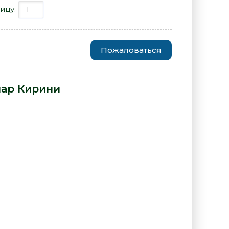
ицу:
Пожаловаться
ные сказки - Бернар Кирини»
ар Кирини
: