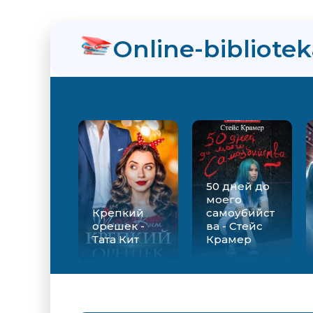
нра
Online-bibliote
ийства - Стейс Крамер
Екатерина Вильмонт
50 дней до
моего
Крепкий
самоубийст
орешек -
ва - Стейс
Тата Кит
Крамер