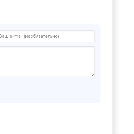
е "Кровожадные сказки - Бернар
и"