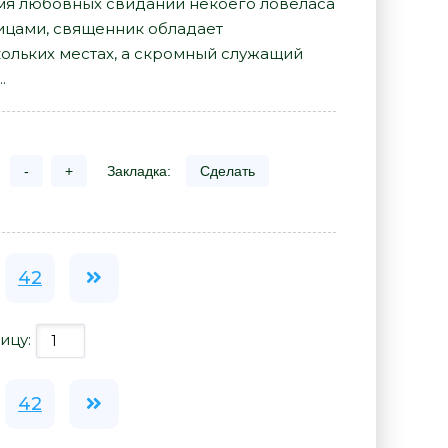
мя любовных свиданий некоего ловеласа
ицами, священник обладает
ольких местах, а скромный служащий
.
-
+
Закладка:
Сделать
42
ицу:
42