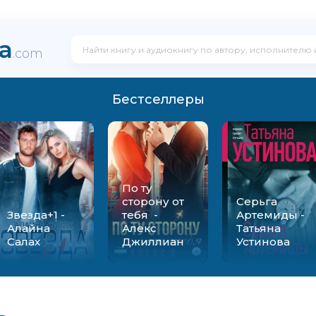
ka
.com
Бестселлеры
По ту
сторону от
Серьга
Звезда+1 -
тебя -
Артемиды -
Алайна
Алекс
Татьяна
Салах
Джиллиан
Устинова