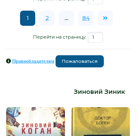
1
2
...
84
Перейти на страницу:
Пожаловаться
Правообладателям
Книги схожие с книгой «Эмиграция
как литературный прием - Зиновий
Зиник» от автора -
Зиновий Зиник
: