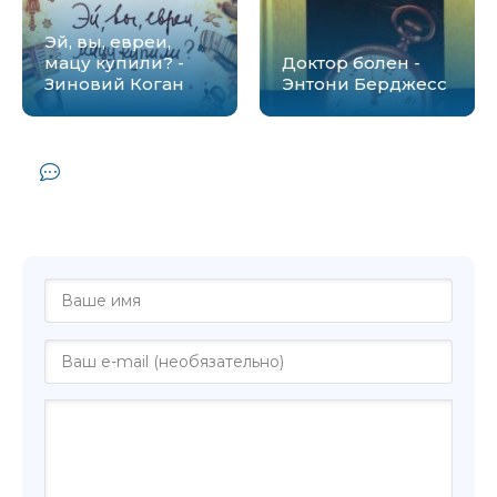
Эй, вы, евреи,
мацу купили? -
Доктор болен -
Зиновий Коган
Энтони Берджесс
Комментарии и отзывы (0) к книге
"Эмиграция как литературный прием -
Зиновий Зиник"