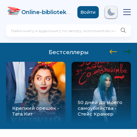
Online-biblioteka
.com
Войти
Бестселлеры
50 дней до моего
Крепкий орешек -
самоубийства -
Тата Кит
Стейс Крамер