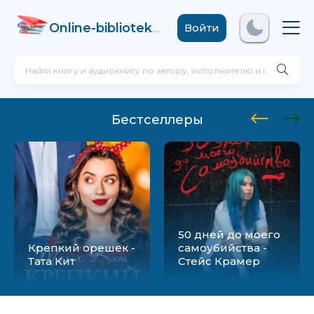
Online-biblioteka
.com
Войти
Бестселлеры
50 дней до моего
Крепкий орешек -
самоубийства -
Тата Кит
Стейс Крамер