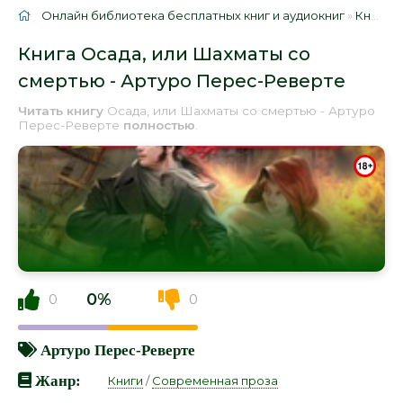
Онлайн библиотека бесплатных книг и аудиокниг
»
Книги
»
Книга Осада, или Шахматы со
смертью - Артуро Перес-Реверте
Читать книгу
Осада, или Шахматы со смертью - Артуро
Перес-Реверте
полностью
.
0%
0
0
Артуро Перес-Реверте
Жанр:
Книги
/
Современная проза