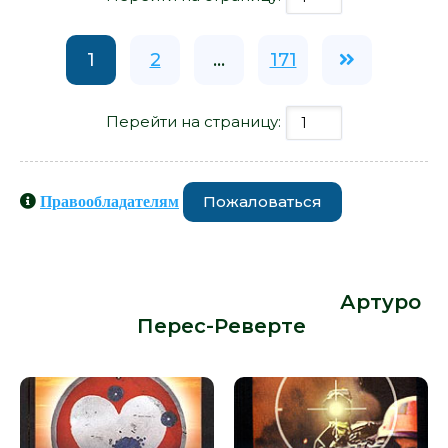
1
2
...
171
Перейти на страницу:
Пожаловаться
Правообладателям
Книги схожие с книгой «Осада, или
Шахматы со смертью - Артуро
Перес-Реверте» от автора -
Артуро
Перес-Реверте
: