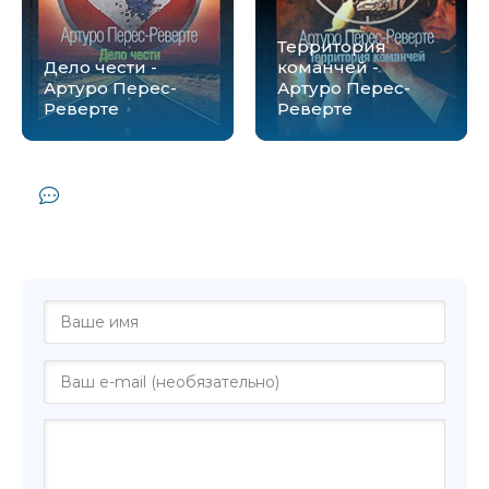
Территория
Дело чести -
команчей -
Артуро Перес-
Артуро Перес-
Реверте
Реверте
Комментарии и отзывы (0) к книге
"Осада, или Шахматы со смертью -
Артуро Перес-Реверте"