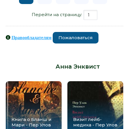
Перейти на страницу:
Пожаловаться
Правообладателям
Книги схожие с книгой
«Контрапункт - Анна Энквист» от
автора -
Анна Энквист
:
Книга о Бланш и
Визит лейб-
Мари - Пер Улов
медика - Пер Улов