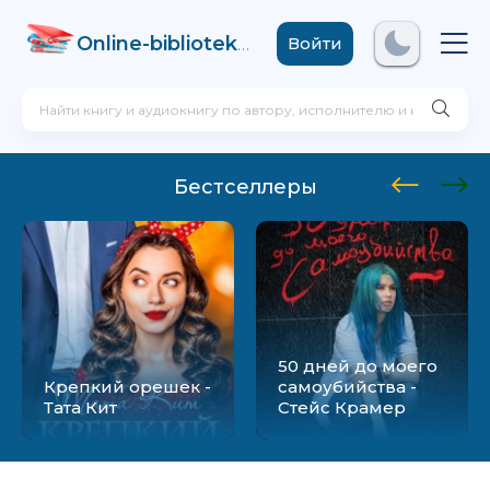
Online-biblioteka
.com
Войти
Бестселлеры
50 дней до моего
Крепкий орешек -
самоубийства -
Тата Кит
Стейс Крамер