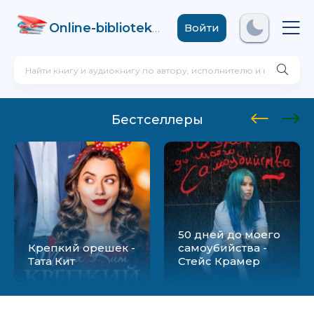
Online-biblioteka
.com
Войти
Бестселлеры
50 дней до моего
Крепкий орешек -
самоубийства -
Тата Кит
Стейс Крамер