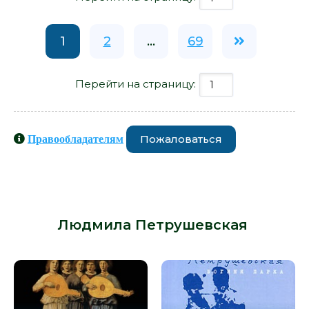
1
2
...
69
Перейти на страницу:
Пожаловаться
Правообладателям
Книги схожие с книгой
«Измененное время - Людмила
Петрушевская» от автора -
Людмила Петрушевская
: