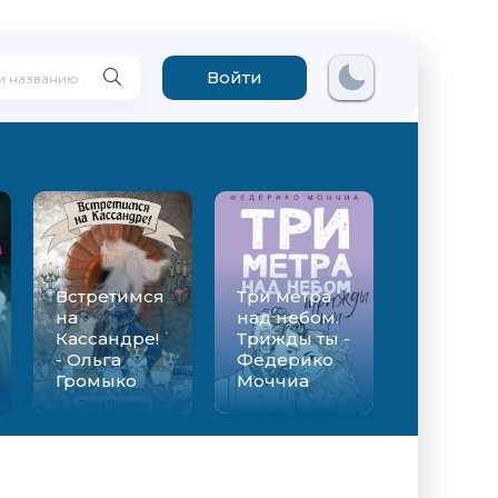
Войти
Встретимся
Три метра
на
над небом.
Кассандре!
Трижды ты -
- Ольга
Федерико
Громыко
Моччиа