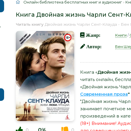
Онлайн библиотека бесплатных книг и аудиокниг
»
Кн
Книга Двойная жизнь Чарли Сент-К
Читать книгу
Двойная жизнь Чарли Сент-Клауда - Бе
р
Жанр:
Книги
/
Автор:
Бен Ше
Книга «
Двойная жизн
читать онлайн, беспл
«Двойная жизнь Чарл
Современная проза
"
"Двойная жизнь Чарл
занимает почетное м
произведений в кате
(18+) Внимание! Ауд
0%
0
0
для совершеннолетн