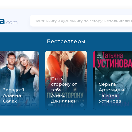
ka
.com
Бестселлеры
По ту
сторону от
Серьга
Звезда+1 -
тебя -
Артемиды -
Алайна
Алекс
Татьяна
Салах
Джиллиан
Устинова