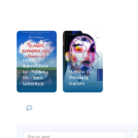
Книги схожие с книгой «Двойная ж
Шервуд» от автора
Человек,
который
съел
&quot;Бои
нг-747&qu
Чарли П -
ot; - Бен
Ричард
Шервуд
Калич
Комментарии и отзывы (0) к кни
Клауда - Бен