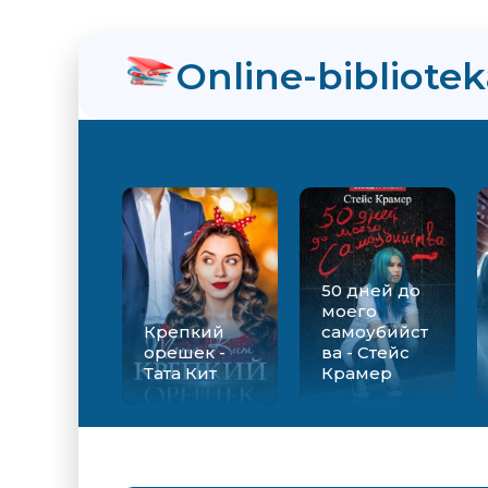
нра
Online-bibliote
ийства - Стейс Крамер
Екатерина Вильмонт
50 дней до
моего
Крепкий
самоубийст
орешек -
ва - Стейс
Тата Кит
Крамер