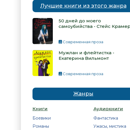
Лучшие книги из этого жанра
50 дней до моего
самоубийства - Стейс Краме
Современная проза
Мужлан и флейтистка -
Екатерина Вильмонт
Современная проза
Жанры
Книги
Аудиокниги
Боевики
Фантастика
Романы
Ужасы, мистика