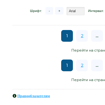
Шрифт:
-
+
Интервал:
1
2
...
Перейти на стран
1
2
...
Перейти на стран
Правообладателям