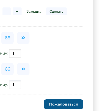
-
+
Закладка:
Сделать
66
ицу:
66
ицу:
Пожаловаться