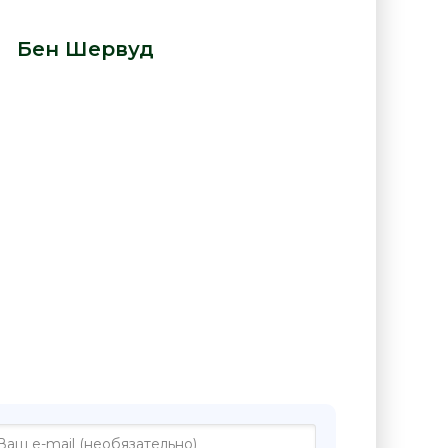
изнь Чарли Сент-Клауда - Бен
 -
Бен Шервуд
:
ге "Двойная жизнь Чарли Сент-
 Шервуд"