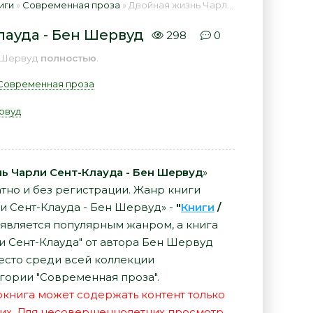
иги
»
Современная проза
» Двойная жизнь Чарли Сент-Клауда - Бен Шервуд 📕 - Книга онлайн бесплатно
лауда - Бен Шервуд
298
0
н Шервуд
полностью
.
Современная проза
рвуд
ь Чарли Сент-Клауда - Бен Шервуд
»
атно и без регистрации. Жанр книги
и Сент-Клауда - Бен Шервуд» -
"
Книги
/
является популярным жанром, а книга
и Сент-Клауда" от автора Бен Шервуд
есто среди всей коллекции
гории "Современная проза".
иокнига может содержать контент только
их. Для несовершеннолетних просмотр