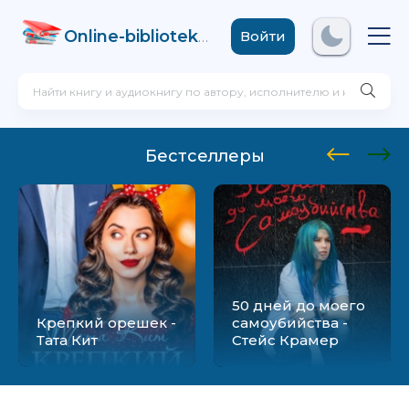
Online-biblioteka
.com
Войти
Бестселлеры
50 дней до моего
Крепкий орешек -
самоубийства -
Тата Кит
Стейс Крамер