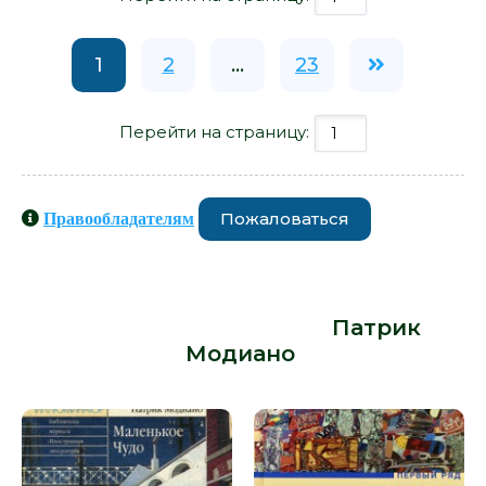
1
2
...
23
Перейти на страницу:
Пожаловаться
Правообладателям
Книги схожие с книгой «Кафе
утраченной молодости - Патрик
Модиано» от автора -
Патрик
Модиано
: