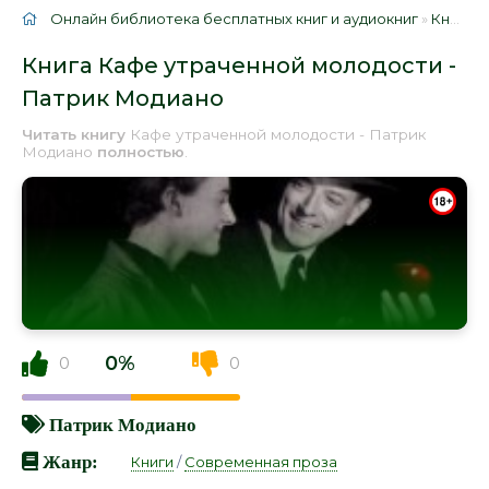
Онлайн библиотека бесплатных книг и аудиокниг
»
Книги
»
Книга Кафе утраченной молодости -
Патрик Модиано
Читать книгу
Кафе утраченной молодости - Патрик
Модиано
полностью
.
0%
0
0
Патрик Модиано
Жанр:
Книги
/
Современная проза