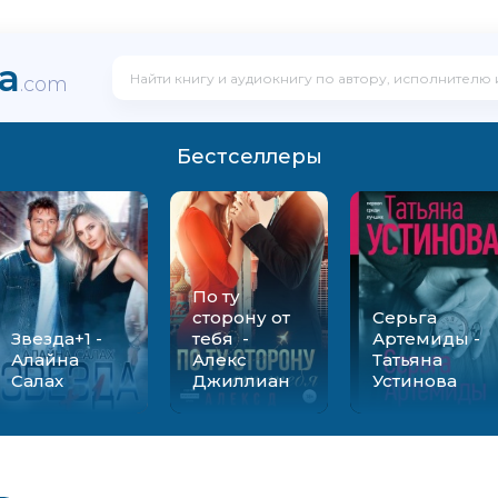
ka
.com
Бестселлеры
По ту
сторону от
Серьга
Звезда+1 -
тебя -
Артемиды -
Алайна
Алекс
Татьяна
Салах
Джиллиан
Устинова