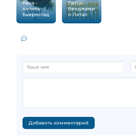
Река -
Талсы -
Кетиль
Бенджами
Бьернстад
н Литал
Комментарии и отзывы (0) к книге
Сандр
Добавить комментарий