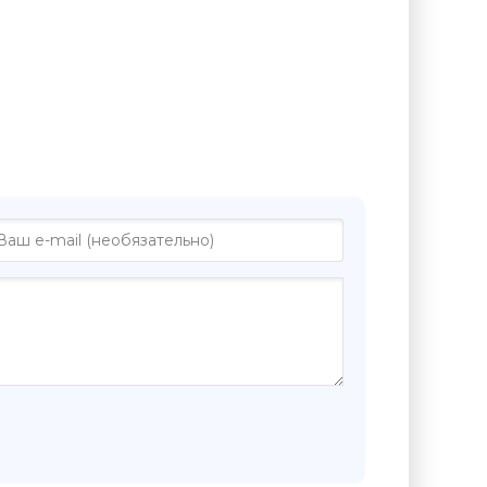
 "А теперь любите меня - Аксель
"