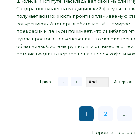
школе, в институте. Раскладывая свои мысли и ч
Сандра поступает на медицинский факультет, ок
получает возможность пройти оплачиваемую ст
сокурсников. А теперь любите меня! - замирает
прекрасный день он понимает, что ошибался. Ч
путем простого преуспевания. Что человеческие
обманчивы. Система рушится, и он вместе с не
романа входит в первое попавшееся кафе и наход
Шрифт:
-
+
Интервал:
1
2
...
Перейти на стран