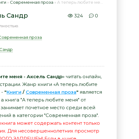
иги
»
Современная проза
» А теперь любите меня - Аксель Сандр 📕 - Книга онлайн бесплатно
ль Сандр
324
0
лностью
.
Современная проза
 Сандр
ите меня - Аксель Сандр
» читать онлайн,
истрации. Жанр книги «А теперь любите
 -
"
Книги
/
Современная проза
"
является
 книга "А теперь любите меня" от
 занимает почетное место среди всей
ний в категории "Современная проза".
иокнига может содержать контент только
их. Для несовершеннолетних просмотр
РОГО ЗАПРЕЩЕН! Если в книге