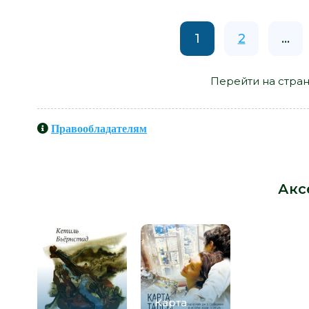
1
2
...
Перейти на стран
Правообладателям
Книги схожие с книгой «А теперь
от автора -
Акс
Карта