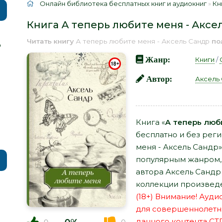
Онлайн библиотека бесплатных книг и аудиокниг
»
Кн
Книга А теперь любите меня - Аксе
Читать книгу
А теперь любите меня - Аксель Сандр
по
р
Жанр:
Книги
/
Автор:
Аксель
Книга «
А теперь люб
бесплатно и без рег
меня - Аксель Сандр»
популярным жанром, а
автора Аксель Сандр
коллекции произведе
(18+) Внимание! Ауд
для совершеннолетн
данного контента СТ