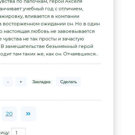
увства по папочкам, герой Акселя
анчивает учебный год с отличием,
ажировку, вливается в компании
 в восторженном ожидании он. Но в один
то настоящая любовь не завоевывается
 чувства не так просты и зачастую
й. В замешательстве безымянный герой
ит там таких же, как он. Отчаявшихся...
-
+
Закладка:
Сделать
20
ицу: