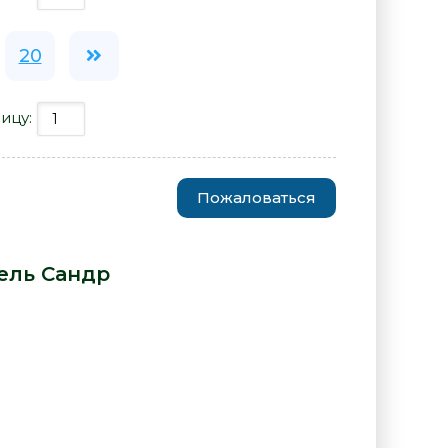
20
ицу:
Пожаловаться
 любите меня - Аксель Сандр»
ель Сандр
: