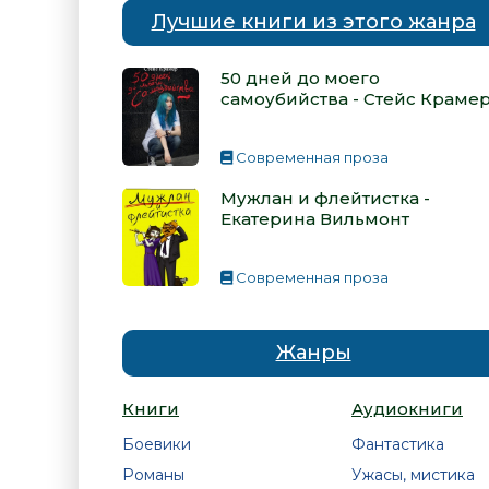
Лучшие книги из этого жанра
50 дней до моего
самоубийства - Стейс Краме
Современная проза
Мужлан и флейтистка -
Екатерина Вильмонт
Современная проза
Жанры
Книги
Аудиокниги
Боевики
Фантастика
Романы
Ужасы, мистика