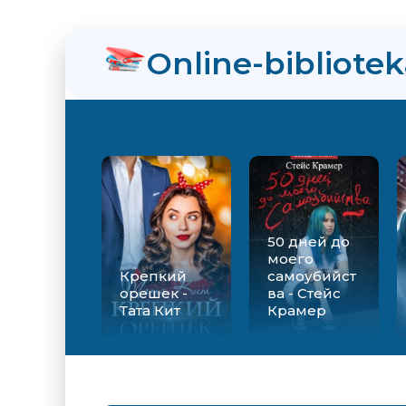
нра
Online-bibliote
ийства - Стейс Крамер
Екатерина Вильмонт
50 дней до
моего
Крепкий
самоубийст
орешек -
ва - Стейс
Тата Кит
Крамер