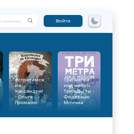
Войти
Встретимся
Три метра
на
над небом.
Кассандре!
Трижды ты -
- Ольга
Федерико
Громыко
Моччиа