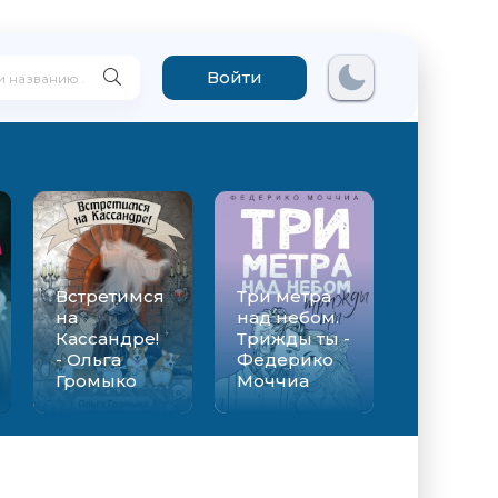
Войти
Встретимся
Три метра
на
над небом.
Кассандре!
Трижды ты -
- Ольга
Федерико
Громыко
Моччиа