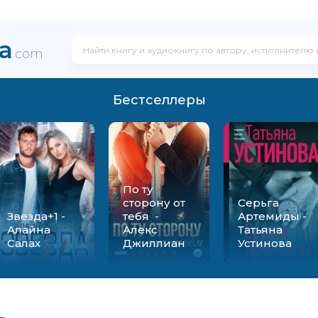
ka
.com
Бестселлеры
По ту
сторону от
Серьга
Звезда+1 -
тебя -
Артемиды -
Алайна
Алекс
Татьяна
Салах
Джиллиан
Устинова