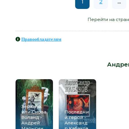
1
2
...
Перейти на стран
Правообладателям
Книги схожие с книгой «Оранж
автора -
Андре
Зеркало,
или Снова
Последни
Воланд -
й герой -
Андрей
Александ
Малыгин
р Кабаков