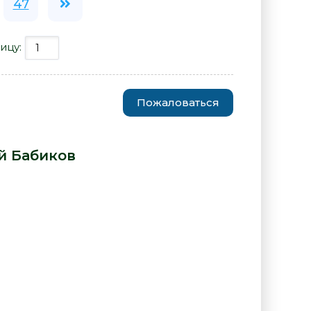
47
ицу:
Пожаловаться
ерея - Андрей Бабиков» от
й Бабиков
: