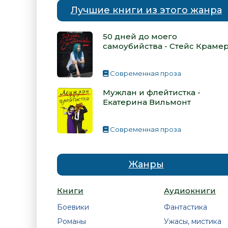
Лучшие книги из этого жанра
50 дней до моего
самоубийства - Стейс Краме
Современная проза
Мужлан и флейтистка -
Екатерина Вильмонт
Современная проза
Жанры
Книги
Аудиокниги
Боевики
Фантастика
Романы
Ужасы, мистика