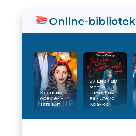
нра
Online-bibliote
ийства - Стейс Крамер
Екатерина Вильмонт
50 дней до
моего
Крепкий
самоубийст
орешек -
ва - Стейс
Тата Кит
Крамер