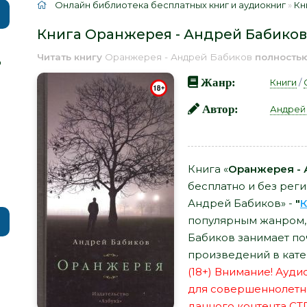
Онлайн библиотека бесплатных книг и аудиокниг
»
Кн
Книга Оранжерея - Андрей Бабиков
Читать книгу
Оранжерея - Андрей Бабиков
полность
р
Жанр:
Книги
/
Автор:
Андрей
Книга «
Оранжерея - 
бесплатно и без рег
Андрей Бабиков» -
"
К
популярным жанром, 
Бабиков занимает по
произведений в кате
(18+) Внимание! Ауд
для совершеннолетн
данного контента СТ