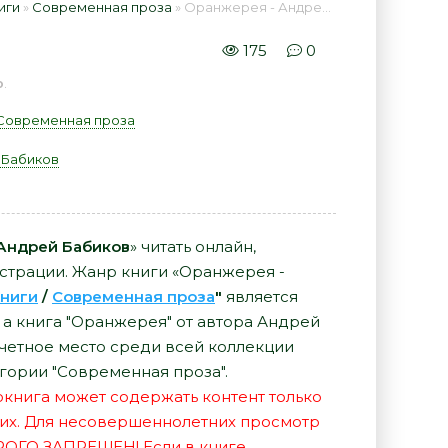
иги
»
Современная проза
» Оранжерея - Андрей Бабиков 📕 - Книга онлайн бесплатно
175
0
ю
.
Современная проза
 Бабиков
Андрей Бабиков
» читать онлайн,
истрации. Жанр книги «Оранжерея -
ниги
/
Современная проза
"
является
а книга "Оранжерея" от автора Андрей
четное место среди всей коллекции
гории "Современная проза".
иокнига может содержать контент только
их. Для несовершеннолетних просмотр
РОГО ЗАПРЕЩЕН! Если в книге