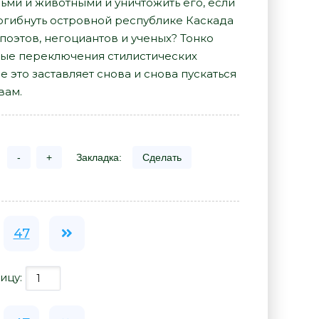
дьми и животными и уничтожить его, если
огибнуть островной республике Каскада
поэтов, негоциантов и ученых? Тонко
ные переключения стилистических
е это заставляет снова и снова пускаться
вам.
-
+
Закладка:
Сделать
47
ицу: