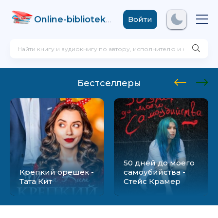
Online-biblioteka
.com
Войти
Бестселлеры
50 дней до моего
Крепкий орешек -
самоубийства -
Тата Кит
Стейс Крамер