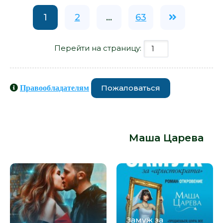
1
2
...
63
Перейти на страницу:
Пожаловаться
Правообладателям
Книги схожие с книгой «Выйти
замуж за миллионера - Маша
Царева» от автора -
Маша Царева
:
Замуж за