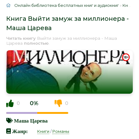
Онлайн библиотека бесплатных книг и аудиокниг
»
Книги
»
Книга Выйти замуж за миллионера -
Маша Царева
Читать книгу
Выйти замуж за миллионера - Маша
Царева
полностью
.
0%
0
0
Маша Царева
Жанр:
Книги
/
Романы