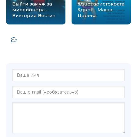
Выйти замуж за
&quot;аристократа
миллионера -
&quot; - Маша
Виктория Вестич
Царева
Комментарии и отзывы (0) к книге
"Выйти замуж за миллионера - Маша
Царева"