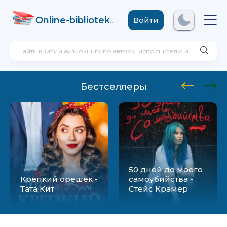
Online-biblioteka
.com
Войти
Бестселлеры
50 дней до моего
Крепкий орешек -
самоубийства -
Тата Кит
Стейс Крамер