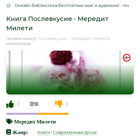
Онлайн библиотека бесплатных книг и аудиокниг
»
Книги
»
Книга Послевкусие - Мередит
Милети
Читать книгу
Послевкусие - Мередит Милети
полностью
.
0%
0
0
Мередит Милети
Жанр:
Книги
/
Современная проза