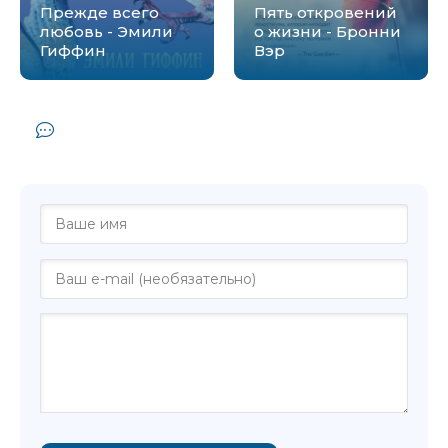
Прежде всего
Пять откровений
любовь - Эмили
о жизни - Бронни
Гиффин
Вэр
Комментарии и отзывы (0) к книге
"Послевкусие - Мередит Милети"