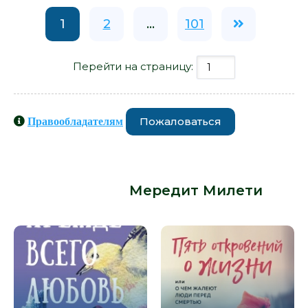
1
2
...
101
Перейти на страницу:
Пожаловаться
Правообладателям
Книги схожие с книгой
«Послевкусие - Мередит Милети»
от автора -
Мередит Милети
: